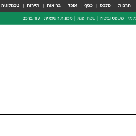
תרבות
סלבס
כסף
אוכל
בריאות
תיירות
טכנולוגיה
לגלי
משפט וביטוח
שטח ופנאי
מכונית חשמלית
עוד ברכב
ת דו-גלגלי
ביטוח רכב
י דו-גלגלי
אביזרים לרכב
ים ארוכי טווח דו-גלגלי
מכוניות חדשות
ק
מבצעים חמים
י
מבחנים ארוכי טווח
מבשלים מהשטח
אופניים
משומשות
אספנות
ספורט מוטורי
צרכנות
טכנולוגיה