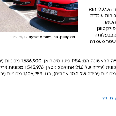
הכלכלי הוא
כירות עומדת
ל השאר.
ל 2009 מכרה פולקסווגן
ים שבבעלותה
/
פולקסווגן. הכי פחות מושפעת
קובי ליאני
 לשפר מעמדה
יתר יצרני הרכב שסוגרים את העשירייה הראשונה הם: PSA פיג'ו-סיטרואן 
של 14 אחוזים); הונדה  1,586,000 מכונית (ירידה של 21.6 אחוזים); ניסאן  ,545,976
של 23.2 אחוזים); סוזוקי  1,152,000 מכוניות (ירידה של 10.2 אחוזים); רנו  989
י
רנו
קיה