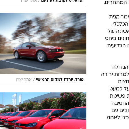
/
יונדאי. מתקרבת לפודיום
אתר יצרן
 המתחרים.
מריקנית
כלכלי,
שונה של
 רושמת ירידה של 30.6 אחוזים ביחס
הרביעית
הגדולה
יות וזאת למרות ירידה
/
פורד. יורדת למקום החמישי
אתר יצרן
מחצית
ר זה על כמעט
ת פשיטת
החטיבה
שמת ירידה של 21.8 אחוזים עם
 בכדי לאחוז