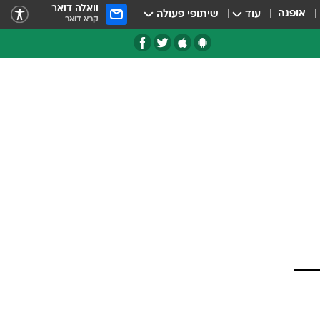
וואלה דואר
אופנה
עוד
שיתופי פעולה
קרא דואר
טגוריות
צרנים