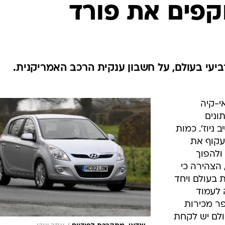
בטיחות
וקפים את פורד
סדנאות ושיפורים
דעות
כל הכתבות
ארכיון מדורים
ס
ביעי בעולם, על חשבון ענקית הרכב האמריקנית.
כתבו לנו
פ
אביזרים לרכב
ה
דאי-קיה
ט
20, כך מנתונים
ניוז'. כמות
לעקוף את
פחות, ולהפוך
 הצהירה כי
 בעולם ויחד
 לעמוד
ר מכירות
לם יש לקחת