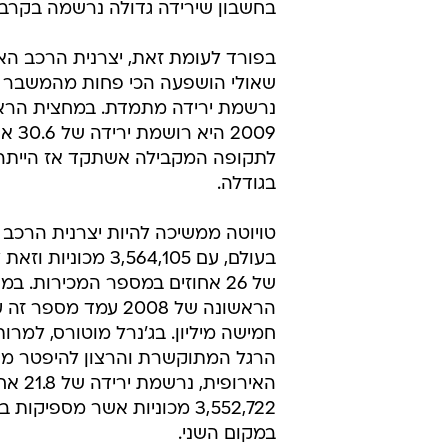
בחשבון שירידה גדולה נרשמה בקרב
בפורד לעומת זאת, יצרנית הרכב הא
שאולי הושפעה הכי פחות מהמשבר ה
נרשמת ירידה מתמדת. במחצית הרא
2009 היא
לתקופה המקבילה אשתקד אז הייתה 
בגודלה.
טויוטה ממשיכה להיות יצרנית הרכב 
בעולם, עם 3,564,105 מכונ
של 26 אחוזים במספר המכירות. ב
הראשונה של 2008 עמד מספ
חמישה מיליון. בג'נרל מוטורס, למרו
הרגל המתוקשרת והרצון להיפטר מ
האירופית, נר
3,552,722 מכוניות אשר מספיקות
במקום השני.