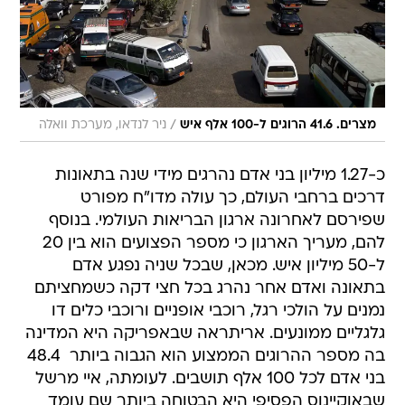
/
מצרים. 41.6 הרוגים ל-100 אלף איש
ניר לנדאו, מערכת וואלה
כ-1.27 מיליון בני אדם נהרגים מידי שנה בתאונות
דרכים ברחבי העולם, כך עולה מדו"ח מפורט
שפירסם לאחרונה ארגון הבריאות העולמי. בנוסף
להם, מעריך הארגון כי מספר הפצועים הוא בין 20
ל-50 מיליון איש. מכאן, שבכל שניה נפגע אדם
בתאונה ואדם אחר נהרג בכל חצי דקה כשמחציתם
נמנים על הולכי רגל, רוכבי אופניים ורוכבי כלים דו
גלגליים ממונעים. אריתראה שבאפריקה היא המדינה
בה מספר ההרוגים הממצוע הוא הגבוה ביותר  48.4
בני אדם לכל 100 אלף תושבים. לעומתה, איי מרשל
שבאוקיינוס הפסיפי היא הבטוחה ביותר שם עומד