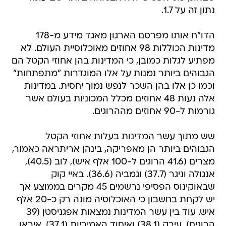
נתון זה על 1.7.
הדו"ח אותו מפרסם הארגון מאגד מידע מ-178
מדינות הכוללות 98 אחוזים מאוכלוסיית העולם. לא
מפתיע לגלות כמובן, כי המדינות בהן אחוזי הקטל הם
הגבוהים ביותר נמנות על אלו המוגדרות "מתפתחות"
וכמו כן אלו בהן השכר לנפש נמוך יחסית. במדינות
אלה נעות 48 אחוזים מכלל המכוניות בעולם אשר
גורמות ל-90 אחוזים מההרוגים.
שש מתוך עשר המדינות בעלות אחוזי הקטל
הגבוהים ביותר הן מאפריקה, בינהן אריתראה כאמור,
מצרים (41.6 הרוגים ל-100 אלף איש), לוב (40.5),
אנגולה וניגר (37.7) וגמביה (36.6). באיי קוק
שבאוקינוס הפסיפי נרשמים 45 מקרים בממוצע אך
יש לקחת בחשבון כי האוכלוסיה מונה רק כ-20 אלף
איש. עוד בין עשר המדינות נמצאות אפגניסטן (39
הרוגים), עירק (38.1) ואיחוד האמיריות (37.1). איראן