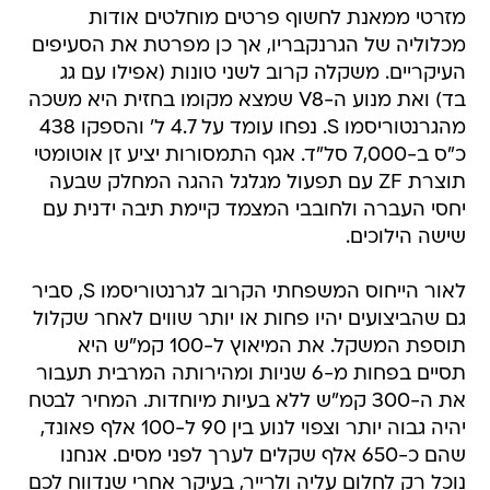
מזרטי ממאנת לחשוף פרטים מוחלטים אודות
מכלוליה של הגרנקבריו, אך כן מפרטת את הסעיפים
העיקריים. משקלה קרוב לשני טונות (אפילו עם גג
בד) ואת מנוע ה-V8 שמצא מקומו בחזית היא משכה
מהגרנטוריסמו S. נפחו עומד על 4.7 ל' והספקו 438
כ"ס ב-7,000 סל"ד. אגף התמסורות יציע זן אוטומטי
תוצרת ZF עם תפעול מגלגל ההגה המחלק שבעה
יחסי העברה ולחובבי המצמד קיימת תיבה ידנית עם
שישה הילוכים.
לאור הייחוס המשפחתי הקרוב לגרנטוריסמו S, סביר
גם שהביצועים יהיו פחות או יותר שווים לאחר שקלול
תוספת המשקל. את המיאוץ ל-100 קמ"ש היא
תסיים בפחות מ-6 שניות ומהירותה המרבית תעבור
את ה-300 קמ"ש ללא בעיות מיוחדות. המחיר לבטח
יהיה גבוה יותר וצפוי לנוע בין 90 ל-100 אלף פאונד,
שהם כ-650 אלף שקלים לערך לפני מסים. אנחנו
נוכל רק לחלום עליה ולרייר, בעיקר אחרי שנדווח לכם