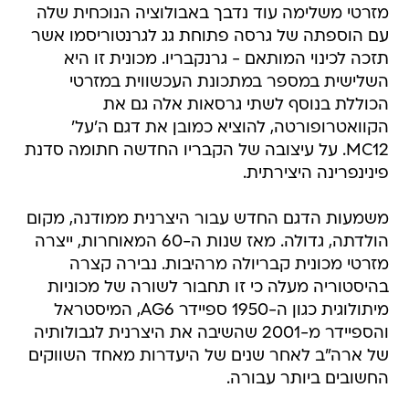
מזרטי משלימה עוד נדבך באבולוציה הנוכחית שלה
עם הוספתה של גרסה פתוחת גג לגרנטוריסמו אשר
תזכה לכינוי המותאם - גרנקבריו. מכונית זו היא
השלישית במספר במתכונת העכשווית במזרטי
הכוללת בנוסף לשתי גרסאות אלה גם את
הקוואטרופורטה, להוציא כמובן את דגם ה'על'
MC12. על עיצובה של הקבריו החדשה חתומה סדנת
פינינפרינה היצירתית.
משמעות הדגם החדש עבור היצרנית ממודנה, מקום
הולדתה, גדולה. מאז שנות ה-60 המאוחרות, ייצרה
מזרטי מכונית קבריולה מרהיבות. נבירה קצרה
בהיסטוריה מעלה כי זו תחבור לשורה של מכוניות
מיתולוגית כגון ה-1950 ספיידר AG6, המיסטראל
והספיידר מ-2001 שהשיבה את היצרנית לגבולותיה
של ארה"ב לאחר שנים של היעדרות מאחד השווקים
החשובים ביותר עבורה.