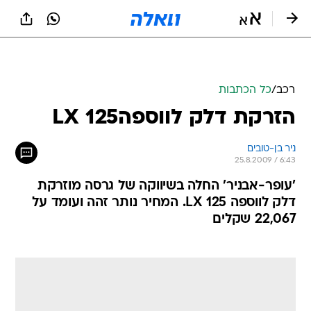
רכב
/
כל הכתבות
הזרקת דלק לווספהLX 125
ניר בן-טובים
25.8.2009 / 6:43
'עופר-אבניר' החלה בשיווקה של גרסה מוזרקת
דלק לווספה LX 125. המחיר נותר זהה ועומד על
22,067 שקלים