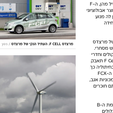
בטיחות
את כל סדרות הייצור הקיימות. להבדיל מהן, ה-F
סדנאות ושיפורים
צר אבולוציוני
 לה מנוע
דעות
חידה
כל הכתבות
ארכיון מדורים
ס
כתבו לנו
פ
של מרצדס
/
מרצדס F CELL. העתיד הנקי של מרצדס
yes
אביזרים לרכב
ה
ש מסחרי.
ולים וחדרי
ט
ישיבות אבל משם לא צמח דבר. ה-F Cell תאבק
יתוליה כך
שלמעשה מולה ניצבת רק הונדה עם ה-FCX
וניות אגב,
ם חוכרים
הרבה שינויים חזותיים או פנימיים לעומת ה-B
לולים