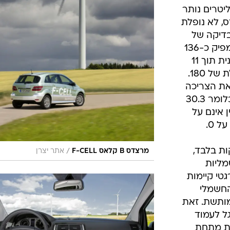
ילה, אפילו תא המטען לו כ-415 ליטרים נותר
ס, לא נופלת
רגילים. בדיקה של
הנתונים מלמדת כי המנוע החשמלי מפיק כ-136
כ"ס ו-29.5 קג"מ וזה מאיץ את המכונית תוך 11
שניות ל-100 קמ"ש ולמהירות מוגבלת של 180.
ד על כ-400 ק"מ ואת הצריכה
משווים במרצדס גם כן למנועי דיזל, כלומר 30.3
 אינם על
 0.
ימן ניתן למלא תוך 3 דקות בלבד,
/
מרצדס B קלאס F-CELL
אתר יצרן
מליות
גטי קיימות
 החשמלי
מותשת. זאת
גל לעמוד
יאים של 25 מעלות מתחת