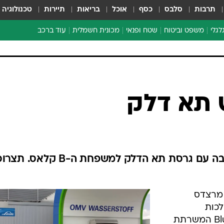
תרבות
סלבס
כסף
אוכל
בריאות
תיירות
טכנולוגיה
לגלי
משפט וביטוח
שטח ופנאי
מכונית חשמלית
עוד ברכב
ת דו-גלגלי
ביטוח רכב
י דו-גלגלי
אביזרים לרכב
ים ארוכי טווח דו-גלגלי
מכוניות חדשות
ק
מבצעים חמים
י
מבחנים ארוכי טווח
מבשלים מהשטח
אופניים
משומשות
מרצדס ממשיכה להתקרב לסביבה עם גרסת תא הדלק למשפחת ה-B קל
אספנות
ספורט מוטורי
 מרצדס
צרכנות
כות
טכנולוגיה
הסביבתיות תחת השם BlueEfficiency המשרתת