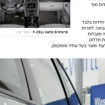
בל עדיין חסר 5 מעלות מול
רצדס תשווק את ה-F Cell ב-200 יחידות בלבד
באה. למרות
/
מרצדס B קלאס F-CELL
אתר יצרן
 מגבלות
ת תדלוק
עוד מוצר בעל עתיד מפוקפק.