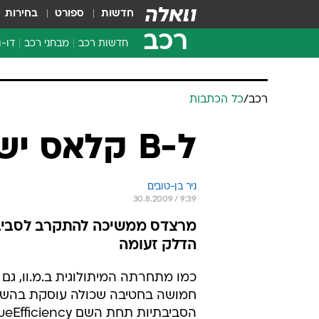
חדשות
ספורט
בחירות
רכב
חדשות רכב
מבחני רכב
דו-ג
חדשו
מבחנ
רכב
/
כל הכתבות
מבחנ
ל-B קלאס יש תא דלק
ניר בן-טובים
30.8.2009 / 9:39
הדלק זעומה
כמו מתחרתה המיתולוגית ב.מ.וו, גם
חמושה בחטיבה שכולה עוסקת בהשל