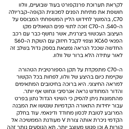
לקראת תערוכת פרנקפורט בעוד שבועיים, וולוו
חושפת את מתיחת הפנים למכונית הקופה-קבריולה
C70, בהמשך לחידוש הליין המשפחתי המבוסס על
ה-S40. ה-C70 זוכה לתווי פנים השאולים מקו
העיצוב העכשווי ביצרנית, אשר נחשף כבר עם רכב
הפנאי XC60 וצפוי לקבל חיזוק עם השקת ה-S60
החדשה שככל הנראה נמצאת בספק גדול בשלב זה
לאור עתידה הלא ברור של וולוו.
ה-C70 מתפקדת על תקן הספורטיבית הטהורה
שקיימת כיום בהיצע של וולוו, לפחות בכל הקשור
למראה החיצוני. היא ברוכה בחיטובים המתאימים
והדור המחודש נראה אגרסיבי ונחוש אף יותר.
מהתמונות ניתן להסיק כי השינוי הגדול נתון בפרט
עבור יחידות התאורה הקדמיות שנטשו את המבנה
המרובע לטובת לכסון מחודד ודינאמי. עוד בחלק
הקדמי ניכרת אותה צורת V מעודנת הממשיכה אל
קורות A וכן פגוש מעוצב יותר. תא הנוסעים נותר זהה