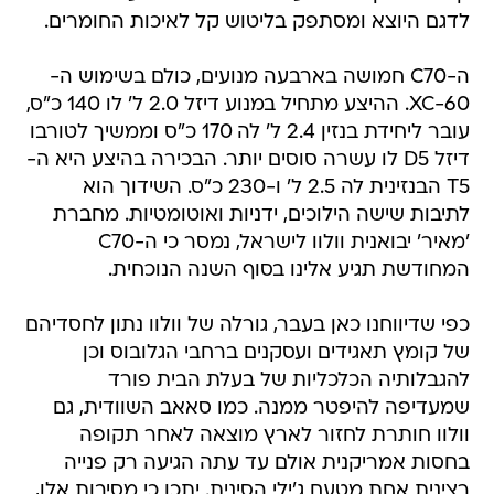
לדגם היוצא ומסתפק בליטוש קל לאיכות החומרים.
ה-C70 חמושה בארבעה מנועים, כולם בשימוש ה-
XC-60. ההיצע מתחיל במנוע דיזל 2.0 ל' לו 140 כ"ס,
עובר ליחידת בנזין 2.4 ל' לה 170 כ"ס וממשיך לטורבו
דיזל D5 לו עשרה סוסים יותר. הבכירה בהיצע היא ה-
T5 הבנזינית לה 2.5 ל' ו-230 כ"ס. השידוך הוא
לתיבות שישה הילוכים, ידניות ואוטומטיות. מחברת
'מאיר' יבואנית וולוו לישראל, נמסר כי ה-C70
המחודשת תגיע אלינו בסוף השנה הנוכחית.
כפי שדיווחנו כאן בעבר, גורלה של וולוו נתון לחסדיהם
של קומץ תאגידים ועסקנים ברחבי הגלובוס וכן
להגבלותיה הכלכליות של בעלת הבית פורד
שמעדיפה להיפטר ממנה. כמו סאאב השוודית, גם
וולוו חותרת לחזור לארץ מוצאה לאחר תקופה
בחסות אמריקנית אולם עד עתה הגיעה רק פנייה
רצינית אחת מטעם ג'ילי הסינית. יתכן כי מסיבות אלו,