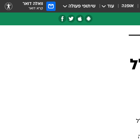
וואלה דואר
אופנה
עוד
שיתופי פעולה
קרא דואר
טגוריות
צרנים
ל
ל
בדה