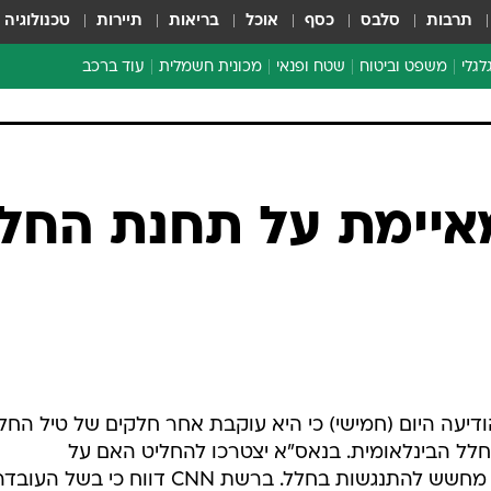
תרבות
סלבס
כסף
אוכל
בריאות
תיירות
טכנולוגיה
לגלי
משפט וביטוח
שטח ופנאי
מכונית חשמלית
עוד ברכב
ת דו-גלגלי
ביטוח רכב
י דו-גלגלי
אביזרים לרכב
ים ארוכי טווח דו-גלגלי
מכוניות חדשות
ק
מבצעים חמים
י
איימת על תחנת החל
מבחנים ארוכי טווח
מבשלים מהשטח
אופניים
משומשות
אספנות
ספורט מוטורי
דיעה היום (חמישי) כי היא עוקבת אחר חלקים של טיל החל
צרכנות
ל הבינלאומית. בנאס"א יצטרכו להחליט האם על
טכנולוגיה
האסטרונאוטים להזיז את המעבורת, מחשש להתנגשות בחלל. ברשת CNN דווח כי בשל העו