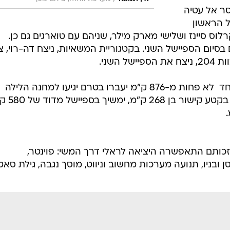
סר אל עטיה
ספיישל הראשון
. שני הגיע קרלוס סיינז ושלישי מארק מילר, שניהם עם טוארגים גם כן.
סיום הספיישל השני. בקטגוריית המשאיות, ניצח דה-רוי, צ
מחר יזנקו המתחרים ליום ארוך במיוחד  לא פחות מ-876 ק"מ יעברו בטרם יגיעו למחנה הלילה
בביינאו, קזחסטן. הסטייג' הרביעי יחל בקט
זכותם התאפשרה היציאה לראלי דרך המשי: פוינטר,
ן ובניו, תנועה מערכות מחשוב וניווט, מוסך נגבה, גילת סא