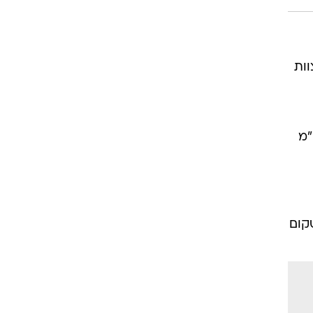
וות
ע קישור בן 268 ק"מ, ימשיך בספיישל מדוד של 580 ק"מ
טקום