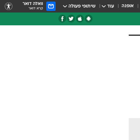
וואלה דואר
אופנה
עוד
שיתופי פעולה
קרא דואר
טגוריות
צרנים