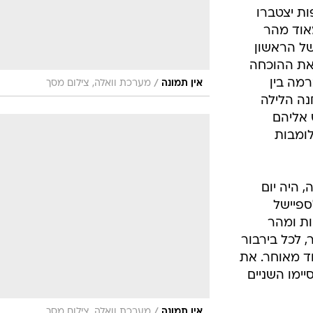
ות יצטברו
אוד מהר
ללי בספיישל הראשון
שני. את ההוכחה
מה בין
/
אין תמונה
מערכת וואלה, צילום מסך
ה הלילה 
אשי של ה-FIA ניגש אליהם
לומבות
, היה יום
וק לספיישל
ות ומהר
 לכל בירבור
וד מאוחר. את
יימו השניים
/
אין תמונה
מערכת וואלה, צילום מסך