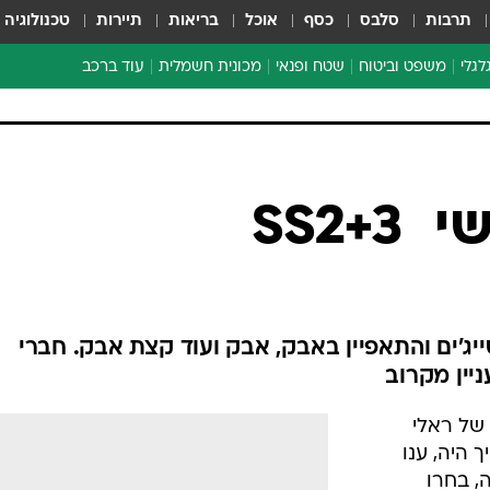
תרבות
סלבס
כסף
אוכל
בריאות
תיירות
טכנולוגיה
לגלי
משפט וביטוח
שטח ופנאי
מכונית חשמלית
עוד ברכב
ת דו-גלגלי
ביטוח רכב
י דו-גלגלי
אביזרים לרכב
ים ארוכי טווח דו-גלגלי
מכוניות חדשות
ק
מבצעים חמים
י
SS2+
מבחנים ארוכי טווח
מבשלים מהשטח
אופניים
משומשות
ייג'ים והתאפיין באבק, אבק ועוד קצת אבק. חברי
אספנות
יין מקרוב
ספורט מוטורי
 של ראלי
צרכנות
 היה, ענו
טכנולוגיה
, בחרו