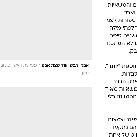
בטיחות
ם והמשאיות,
סדנאות ושיפורים
 ואבק
ספורות לפני
דעות
חלפתי מילה
כל הכתבות
שניים סיפרו
ארכיון מדורים
ס
ם לא הסתכנו
כתבו לנו
פ
בק.
אביזרים לרכב
ה
/
אבק, אבק ועוד קצת אבק
מערכת וואלה, צילום
ספת "יותר".
ט
מסך
כבדות,
 אבק הרבה
 משאיות מאוד
חסמו גם כלי
אוד וצמצום
הם נתקעו
ווט של אחת