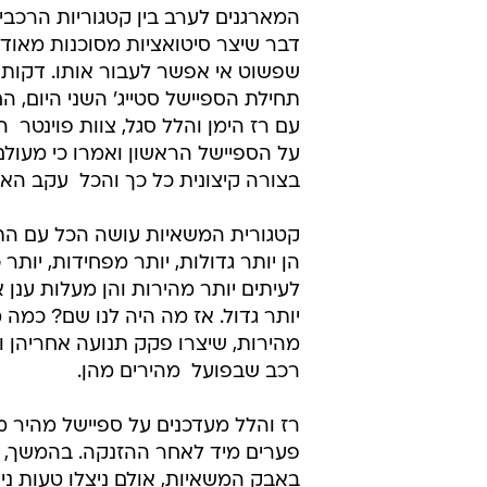
המארגנים לערב בין קטגוריות הרכבי
דבר שיצר סיטואציות מסוכנות מאוד
שפשוט אי אפשר לעבור אותו. דקות 
תחילת הספיישל סטייג' השני היום, ה
עם רז הימן והלל סגל, צוות פוינטר  ה
על הספיישל הראשון ואמרו כי מעול
בצורה קיצונית כל כך והכל  עקב הא
קטגורית המשאיות עושה הכל עם התו
הן יותר גדולות, יותר מפחידות, יותר 
לעיתים יותר מהירות והן מעלות ענן
יותר גדול. אז מה היה לנו שם? כמה
מהירות, שיצרו פקק תנועה אחריהן ו
רכב שבפועל  מהירים מהן.
רז והלל מעדכנים על ספיישל מהיר מ
פערים מיד לאחר ההזנקה. בהמשך, 
באבק המשאיות, אולם ניצלו טעות ני