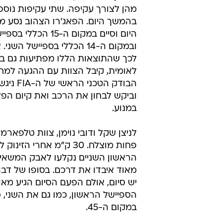
מהן לצורך עקיפה. שתי עקיפות נוספ
בהמשך היום. הפאג'רו הצהוב נסע מ
היום וסיים במקום ה-15 הכ
ובמקום ה-14 הכללי בספיישל ה
לכך שהתוצאות הללו מפתיעות גם בר
לאומית, קיבל הצוות עם ההגעה למחנ
הבודק הטכני הר
וביקש לבחון את הרכב ואת קיום הפ
במנוע.
לניצן שקל ודובי נוימן, צוות טלפארמה
פחות מוצלח. 30 ק"מ אחרי הזינ
הראשון השניים נקלעו לאבק המשאי
מאוד איבדו את דרכם. בסופו של דבר,
יש סיום, אולם הפעם הסיום הגיע מא
הספיישל הראשון, כמו גם את השני, ס
במקום ה-45.