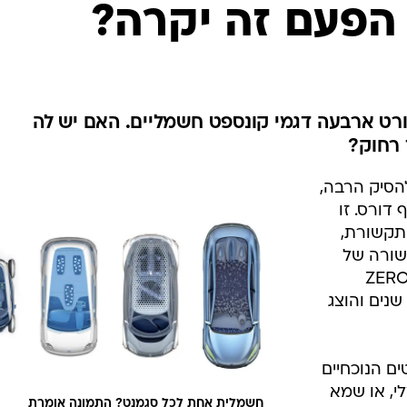
בטיחות
הפעם זה יקרה?
סדנאות ושיפורים
דעות
כל הכתבות
ארכיון מדורים
ס
ט ארבעה דגמי קונספט חשמליים. האם יש לה
 רחוק?
כתבו לנו
פ
אביזרים לרכב
ה
הסיק הרבה,
ט
דורס. זו
תקשורת,
שורה של
-רכב חשמליים תחת פרוייקט ה-ZERO
ר שנים והוצג
ם הנוכחיים
י, או שמא
חשמלית אחת לכל סגמנט? התמונה אומרת