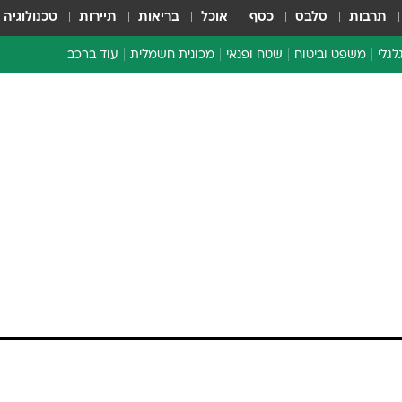
תרבות
סלבס
כסף
אוכל
בריאות
תיירות
טכנולוגיה
לגלי
משפט וביטוח
שטח ופנאי
מכונית חשמלית
עוד ברכב
ת דו-גלגלי
ביטוח רכב
י דו-גלגלי
אביזרים לרכב
ים ארוכי טווח דו-גלגלי
מכוניות חדשות
ק
מבצעים חמים
י
מבחנים ארוכי טווח
מבשלים מהשטח
אופניים
משומשות
אספנות
ספורט מוטורי
צרכנות
טכנולוגיה