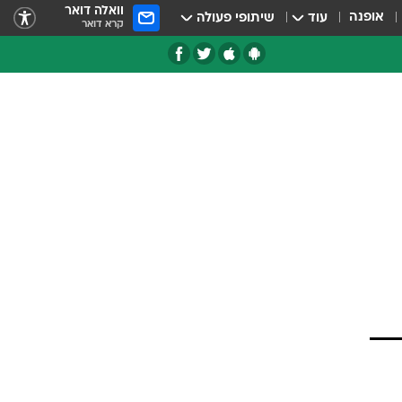
וואלה דואר
אופנה
עוד
שיתופי פעולה
קרא דואר
טגוריות
צרנים