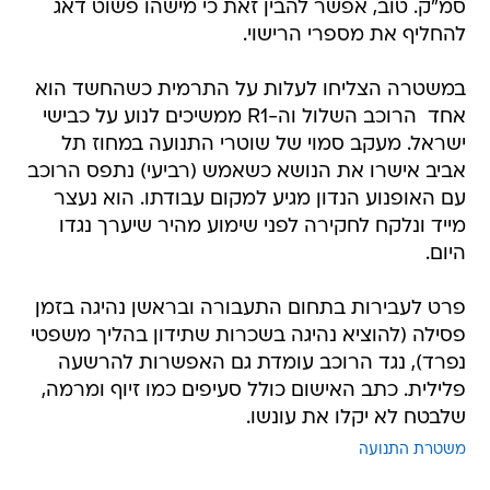
סמ"ק. טוב, אפשר להבין זאת כי מישהו פשוט דאג
להחליף את מספרי הרישוי.
במשטרה הצליחו לעלות על התרמית כשהחשד הוא
אחד  הרוכב השלול וה-R1 ממשיכים לנוע על כבישי
ישראל. מעקב סמוי של שוטרי התנועה במחוז תל
אביב אישרו את הנושא כשאמש (רביעי) נתפס הרוכב
עם האופנוע הנדון מגיע למקום עבודתו. הוא נעצר
מייד ונלקח לחקירה לפני שימוע מהיר שיערך נגדו
היום.
פרט לעבירות בתחום התעבורה ובראשן נהיגה בזמן
פסילה (להוציא נהיגה בשכרות שתידון בהליך משפטי
נפרד), נגד הרוכב עומדת גם האפשרות להרשעה
פלילית. כתב האישום כולל סעיפים כמו זיוף ומרמה,
שלבטח לא יקלו את עונשו.
משטרת התנועה