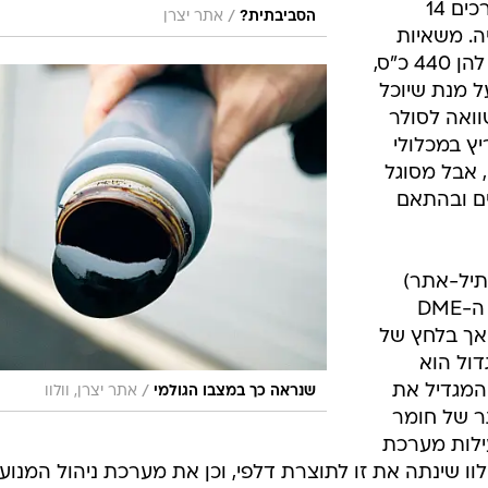
בראשיתו של הפרוייקט תשלחנה לדרכים 14
/
הסביבתית?
אתר יצרן
 שוודיה. משאיות
אלו חמושות במנועי D13 טורבו-דיזל להן 440 כ"ס,
ל מנת שיוכל
מסוג Bio-DME. בהשוואה לסולר
יץ במכלולי
 אבל מסוגל
 ה-C02 ב-95 אחוזים ובהתאם
תיל-אתר)
וסולר רגיל, נוצר חומר מורכב ודחוס. ה-DME
ס גז וקל לטפל בו כמו ב-LPG, אך בלחץ של
דול הוא
המגדיל את
/
שנראה כך במצבו הגולמי
אתר יצרן, וולוו
תר של חומר
ילות מערכת
ו שינתה את זו לתוצרת דלפי, וכן את מערכת ניהול המנוע