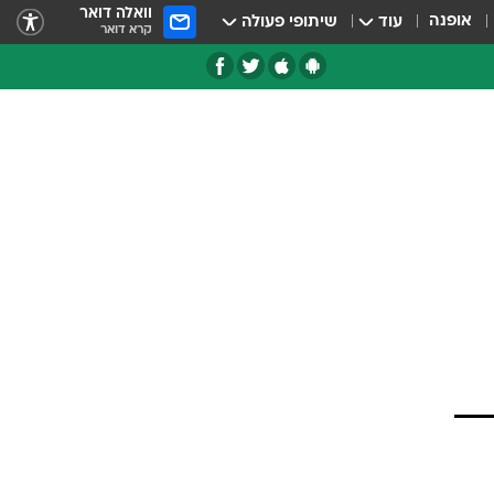
וואלה דואר
אופנה
עוד
שיתופי פעולה
קרא דואר
טגוריות
צרנים