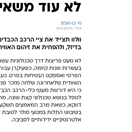
לא עוד משאי
ניר בן-טובים
30.9.2009 / 7:24
וולוו תצייד את ציי הרכב הכבד
בדיזל, ולהפחית את זיהום האוויר
לא מעט פריצות דרך טכנולוגיות עשתה
בעשרות שנות קיומה, כשעיקרן עבור
הפרטי ואספקט הבטיחות בפרט. כעת
השוודית שלאחרונה שלחה מזכר פנימ
כי היא דורשת מענף כלי-הרכב הכבד
לטפל בנושא טכנולוגי קצת שונה, מה
דווקא, כשאת מרב המאמצים תשקענ
בשיבוש התלות במנועי סולר לטובת 
אלטרנטיביים ידידותיים לסביבה.