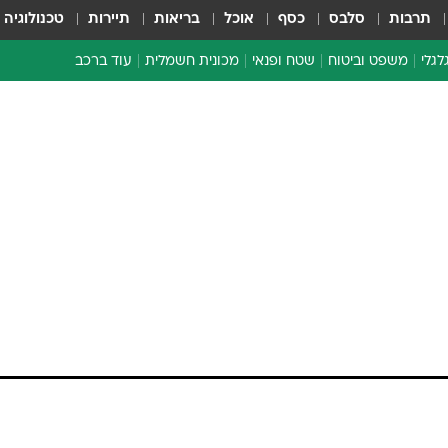
תרבות
סלבס
כסף
אוכל
בריאות
תיירות
טכנולוגיה
לגלי
משפט וביטוח
שטח ופנאי
מכונית חשמלית
עוד ברכב
ת דו-גלגלי
ביטוח רכב
י דו-גלגלי
אביזרים לרכב
ים ארוכי טווח דו-גלגלי
מכוניות חדשות
ק
מבצעים חמים
י
מבחנים ארוכי טווח
מבשלים מהשטח
אופניים
משומשות
אספנות
ספורט מוטורי
צרכנות
טכנולוגיה