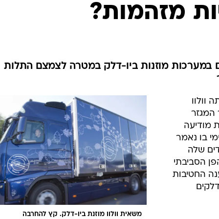
בטיחות
ות מזהמות?
סדנאות ושיפורים
דעות
כל הכתבות
ארכיון מדורים
ס
ים במערכות מוזנות ביו-דלק במטרה לצמצם התלות
כתבו לנו
פ
אביזרים לרכב
ה
 וולוו
ט
 המגזר
 מודיעה
י בו נאמר
ים שלה
פן הסביבתי
ה החטיבות
דלקים
משאית וולוו מוזנת ביו-דלק. קץ להחרבה