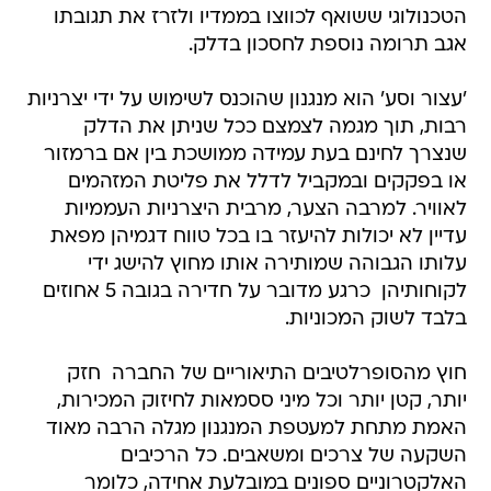
הטכנולוגי ששואף לכווצו בממדיו ולזרז את תגובתו
אגב תרומה נוספת לחסכון בדלק.
'עצור וסע' הוא מנגנון שהוכנס לשימוש על ידי יצרניות
רבות, תוך מגמה לצמצם ככל שניתן את הדלק
שנצרך לחינם בעת עמידה ממושכת בין אם ברמזור
או בפקקים ובמקביל לדלל את פליטת המזהמים
לאוויר. למרבה הצער, מרבית היצרניות העממיות
עדיין לא יכולות להיעזר בו בכל טווח דגמיהן מפאת
עלותו הגבוהה שמותירה אותו מחוץ להישג ידי
לקוחותיהן  כרגע מדובר על חדירה בגובה 5 אחוזים
בלבד לשוק המכוניות.
חוץ מהסופרלטיבים התיאוריים של החברה  חזק
יותר, קטן יותר וכל מיני ססמאות לחיזוק המכירות,
האמת מתחת למעטפת המנגנון מגלה הרבה מאוד
השקעה של צרכים ומשאבים. כל הרכיבים
האלקטרוניים ספונים במובלעת אחידה, כלומר