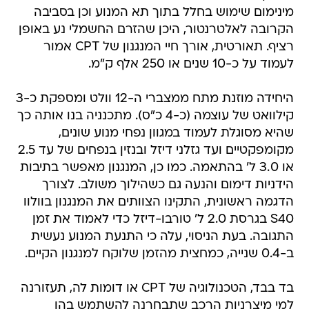
מינימום שימוש בחלל בתוך תא המנוע וכן בסביבה
הקרובה לאלטרנטור, היכן שהזרם החשמלי נע באופן
רציף. תאורטית, אורך חיי המנגנון של CPT אמור
לעמוד על כ-10 שנים או 250 אלף ק"מ.
היחידה מוזנת מתח ממצברי ה-12 וולט ומספקת כ-3
קילוואט של עוצמה (כ-4 כ"ס). מתכנניה בנו אותה כך
שהיא מסוגלת לעמוד במגוון נפחי מנוע שונים,
מקומפקטיים ועד גזלני דיזל ובנזין בנפחים של עד 2.5
או 3.0 ל' בהתאמה. כמו כן, המנגנון מאפשר בתיבות
הידניות דימום והנעה גם כשהילוך משולב. לצורך
הדגמה ראשונית, התקינו הצוותים את המנגנון בוולוו
S40 בגרסת 2.0 ל' טורבו-דיזל כדי לאמוד את זמן
התגובה. בעת הניסוי, עלה כי התנעת המנוע נעשית
ב-0.4 שנייה, כמחצית מהזמן שלוקח למנגנון הקיים.
בד בבד, הטכנולוגיה של CPT או דומות לה, תעזורנה
למי מיצרניות הרכב שתבחרנה להשתמש בהן