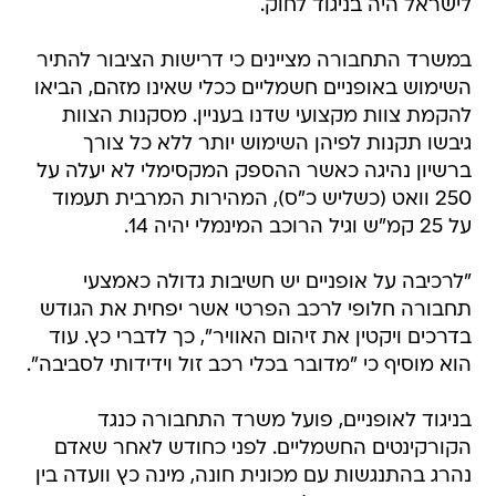
לישראל היה בניגוד לחוק.
במשרד התחבורה מציינים כי דרישות הציבור להתיר
השימוש באופניים חשמליים ככלי שאינו מזהם, הביאו
להקמת צוות מקצועי שדנו בעניין. מסקנות הצוות
גיבשו תקנות לפיהן השימוש יותר ללא כל צורך
ברשיון נהיגה כאשר ההספק המקסימלי לא יעלה על
250 וואט (כשליש כ"ס), המהירות המרבית תעמוד
על 25 קמ"ש וגיל הרוכב המינמלי יהיה 14.
"לרכיבה על אופניים יש חשיבות גדולה כאמצעי
תחבורה חלופי לרכב הפרטי אשר יפחית את הגודש
בדרכים ויקטין את זיהום האוויר", כך לדברי כץ. עוד
הוא מוסיף כי "מדובר בכלי רכב זול וידידותי לסביבה".
בניגוד לאופניים, פועל משרד התחבורה כנגד
הקורקינטים החשמליים. לפני כחודש לאחר שאדם
נהרג בהתנגשות עם מכונית חונה, מינה כץ וועדה בין