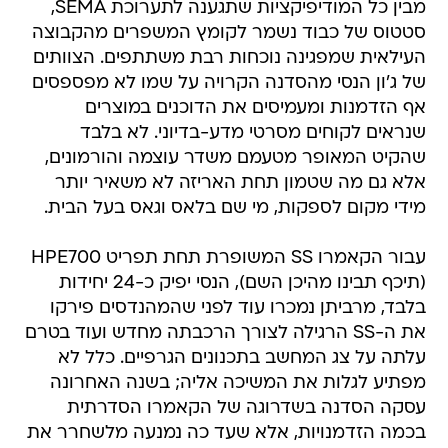
מבין כל המודיפיקציות שתגענה לתערוכת SEMA,
סטטוס של כבוד נשמר לקומץ המשפרים מהקבוצה
העילאית שמפגינה נוכחות רבת משתתפים. הצוותים
של ג'ון הנסי מהסדנה הקרויה על שמו לא מפספסים
אף הזדמנות ומעמיסים את הדוכנים במוצרים
שנראים לקוחים מסרטי מדע-בדיוני. לא בלבד
שהקיט המאופר מטעמם משדר עוצמה והורמונים,
אלא גם מה שטמון תחת האריזה לא משאיר יותר
מידי מקום לספקות, מי שם בלאס וגאס בעל הבית.
עבור הקאמרו SS המשופרת תחת תפריט HPE700
(תיכף תבינו מהיכן השם), הנסי יפיק כ-24 יחידות
בלבד, מרביתן נמכרו עוד לפני שהמהנדסים פירקו
את ה-SS הרגילה לצורך הרכבתה מחדש ועוד בטרם
עלתה על צג המחשב בתכנונים הגרפיים. כלל לא
מפתיע לגלות את המשיכה אליה; בשנה האחרונה
עסקה הסדנה בשדרוגה של הקאמרו הסדרתית
בכמה הזדמנויות, אלא שעד כה נמנעה מלשחרר את