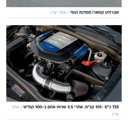
/
שברולט קמארו מסדנת הנסי
אתר יצרן
/
725 כ"ס -101 קג"מ. אחרי 3.5 שניות אתם ב-100 קמ"ש
אתר
יצרן