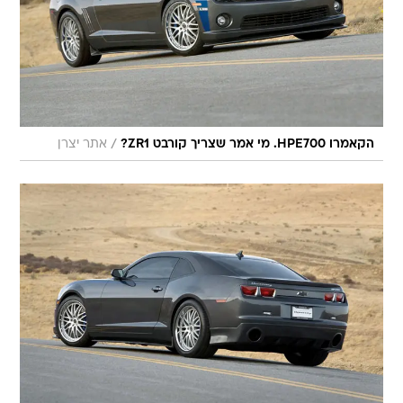
/
הקאמרו HPE700. מי אמר שצריך קורבט ZR1?
אתר יצרן