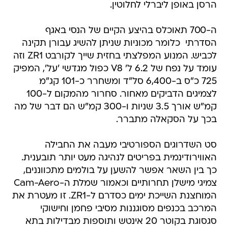
הרסן באופן ליברלי לחלוטין.
ה-700 תאוכלס בהיצע הקיים של הנסי באגף
הסדרתי  כלומר מכוניות שניתן להשיג עבורן תקינה
לכביש. המנוע המפלצתי בחזית שייך לקורבט ZR1 וזה
עומד על נפח של 6.2 ל' V8 כפול מגדשי 'על', המפיק
725 כ"ס ב-6,400 סל"ד ומשחרר כ-101 קג"מ
לצמיגים הדביקים מאחור. סחרור מהמקום ל-100
קמ"ש אורך 3.5 שניות ו-300 קמ"ש הם דבר של מה
בכך על הסקאלה מתברר.
סט השדרוגים הספורטיבי מעבה את החבילה
האווירודינמית בפריטים לנהיגה מעט יותר תובענית.
כך בין השאר אפשר להשען על בולמים מתכווננים,
צמיגי מישלן תחרותיים וכאמור שמלת ה-Cam-Aero
המוחצנת השייכת ימים כסדרם ל-ZR1. זו מעטרת את
המרכב בכנפים מסוגננות מסיבי פחמן וחישוקי
סגסוגת בקוטר 20 אינטש ותוספות מבדילות בתא