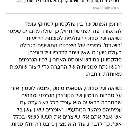
/
מנכ"ל פולקסווגן מרטין ווינטרקורן. הצהרות בלי ביסוס
AP,
Axel Heimken
הרומן המתוקשר בין פולקסווגן לסוזוקי עומד
להתפורר עוד לפני שהתחיל, כך עולה מדברים שמסר
נשיאה של סוזוקי העולמית לסוכנות הידיעות
'רויטרס'. בכיריה של היצרנית התשיעית בגודלה
בעולם טוענים שאין שחר לדבריו של קונצרן
פולקסווגן בחודש אוגוסט האחרון, לפיו הגרמנים
ירכשו נתח ממניותיה של החברה כדי ליצור שותפות
מאוחדת ורחבה.
נשיאה של סוזוקי, אוסאמו סוזוקי, מנסה לשפוך אור
על סברות הדמיון של הקונצרן הגרמני ומבהיר
שהחברה בראשה הוא עומד כלל לא נועדה עם
עמיתיהם מהצד המתעניין. "אומרים שאין עשן בלי
אש. אבל אתם אלו שיוצרים את העשן כשאין בכלל
אש", כך לדבריו. עוד הוא מציין כי במידה וחלו פניות