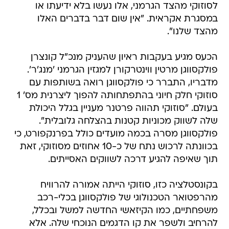
לסוזוקי מהצד הגרמני, אלו נעשו בלא ידיעתו או
במסגרת אקראית. "אין שום דבר בדברים האלו
מהצד שלנו".
הכעס מגיע בעקבות ראיון שהעניק מנכ"ל קונצרן
פולקסווגן מרטין ווינטרקורן למגזין הגרמני 'מנג'ר'.
מדבריו, התברר כי פולקסווגן רואה בשותפות עם
סוזוקי חלק חיוני בהתפתחותה להפוך ליצרנית מס' 1
בעולם. "סוזוקי תהווה פרטנר מעניין בגלל היכולת
שלה לשווק מכוניות קטנות בהצלחה גלובלית".
פולקסווגן מסרה בכמה מועדים כולל בפרנקפורט, כי
בכוונתה לרכוש נתח של כ-10 אחוזים מסוזוקי, זאת
תוך שאיפה להגיע דרכה לשווקים האסייתים.
בקונסטלציה כזו, סוזוקי הייתה אמורה להרוויח
מהרפטואר הטכנולוגי של פולקסווגן בכלי-רכב
משפחתיים, כמו הקיזאשי החדשה למשל ובכלל,
להרחיב ולשפר את קו הדגמים הנוכחי שלה. אלא