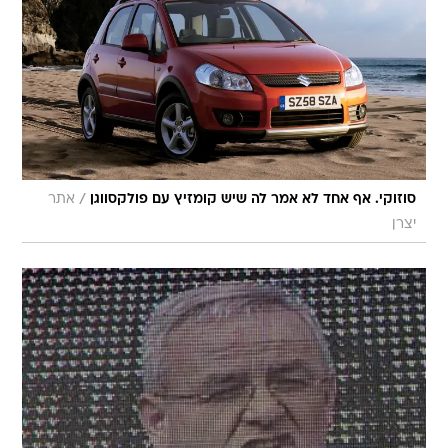
/
סוזוקי. אף אחד לא אמר לה שיש קומזיץ עם פולקסווגן
אתר
יצרן