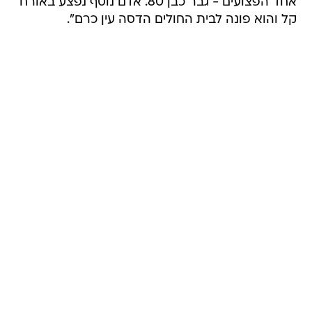
אחד הפצועים - גבר כבן 80. אדם נוסף נפצע באורח
קל והוא פונה לבית החולים הדסה עין כרם".