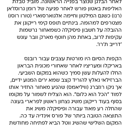
לאחר הבלגן שנוצר בפנייה הראשונה. מוביל טבלת
האליפות באטון פורש לאחר פגיעה של רומן גרוסז'אן
(רנו) כשגם המילטון וחיימה אלגוארסוארי (טורו רוסו)
מצטרפים למהומה. בינתיים תופס קימי רייקונן את
ההובלה על חשבון פיסיקלה כשמאחור נרשמות
עקיפות לרוב, באחת מהן חוטף מארק וובר עונש
'דרייב ת'רו'.
הקפות הסיום היו מורטות עצבים עבור רובנס
באריקלו ומעריציו לאחר שאחורי מכונית הבראון
החלו להעלות עשן סמיך כשהוא במקום השביעי.
הברזילאי נאלץ להוריד קצב שמא ירים המנוע ידיים,
אך ניקו רוזברג (וויליאמס) שהגיע מאחור החזיר אותו
למוד "הכל הוא כלום". הוא הצליח לשמור על מקומו
בסוף בעוד רייקונן משיג נצחון ראשון לפרארי בעונה
שהחלה רע מאוד עבורה ופיסיקלה משיג את
התוצאה הטובה ביותר של פורס אינדיה עד כה.
המקום השלישי שהשיג ווטל הביא לפתיחה מחודשת