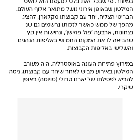
במיוחד. מי שבכל זאת בלט לטעמנו הוא לואיס
המילטון שבאופן אירוני נושל מתואר אלוף העולם.
הבריטי הצליח, יחד עם קבוצתו מקלארן, להציג
מהפך של ממש כאשר לזכותו נרשמים גם שני
נצחונות, ארבעה 'פול פוזישן', ונחישות אין קץ
שהביאה לו את המקום החמישי באליפות הנהגים
והשלישי באליפות הקבוצות.
במירוץ פתיחת העונה באוסטרליה, היה מעורב
המילטון באירוע מביש לאחר שיחד עם קבוצתו, ניסה
להביא לפסילתו של יארנו טרולי (טויוטה) באופן
שיקרי.