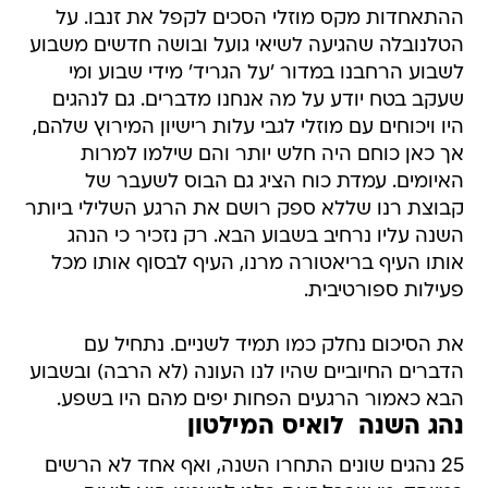
ההתאחדות מקס מוזלי הסכים לקפל את זנבו. על
הטלנובלה שהגיעה לשיאי גועל ובושה חדשים משבוע
לשבוע הרחבנו במדור 'על הגריד' מידי שבוע ומי
שעקב בטח יודע על מה אנחנו מדברים. גם לנהגים
היו ויכוחים עם מוזלי לגבי עלות רישיון המירוץ שלהם,
אך כאן כוחם היה חלש יותר והם שילמו למרות
האיומים. עמדת כוח הציג גם הבוס לשעבר של
קבוצת רנו שללא ספק רושם את הרגע השלילי ביותר
השנה עליו נרחיב בשבוע הבא. רק נזכיר כי הנהג
אותו העיף בריאטורה מרנו, העיף לבסוף אותו מכל
פעילות ספורטיבית.
את הסיכום נחלק כמו תמיד לשניים. נתחיל עם
הדברים החיוביים שהיו לנו העונה (לא הרבה) ובשבוע
הבא כאמור הרגעים הפחות יפים מהם היו בשפע.
נהג השנה  לואיס המילטון
25 נהגים שונים התחרו השנה, ואף אחד לא הרשים