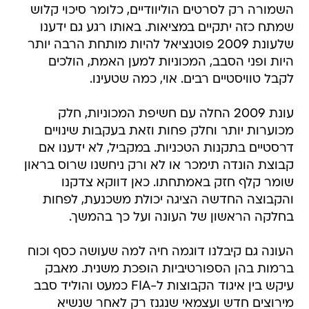
השמורה רק לסרטים הוליוודיים, כלומר סיכוי קלוש
שמתח כזה יתקיים במציאות. באותו רגע גם ידענו
שלעונת 2009 פוטנציאל להיות מותחת הרבה יותר
היות ופני הסבב, המכוניות למען האמת, הולכים
לקבל טוויסטיים רבים. אוי, כמה שטעינו.
עונת 2009 החלה עם חשיפת המכוניות, חלק
מכוערות יותר וחלק פחות וזאת בעקבות שינויים
דרסטיים בתקנות הטכניות. במקביל, לא ידענו אם
קבוצת הונדה תימכר או לא ורק ניחשנו שרוס בראון
שומר קלף חזק באמתחתו. כאן דווקא צדקנו
והקבוצה החדשה הציגה יכולת משכנעת, לפחות
בחלקה הראשון של העונה ועל כך בהמשך.
העונה גם קיבלנו דוגמה חיה למה שעושה כסף וכוח
ברמות בהן הספורטיביות הופכת משנית. מאבק
עיקש בין איגוד הקבוצות ל-FIA כמעט והוליד סבב
מירוצים חדש ועצמאי שנגנז רק לאחר שנשיא