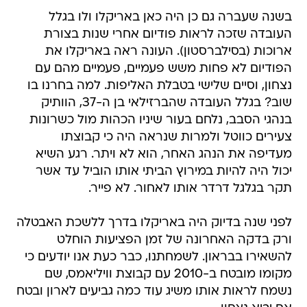
בשנה שעברה גם כן היה כאן באריקלו ולו בגלל
העובדה שזכה לראות פודיום אחרי שנות בצורת
ארוכות (בסילברסטון). העונה ראה באריקלו את
הפודיום לא פחות משש פעמיים, פעמיים מהם עם
נצחון, וסיים שלישי בטבלת האליפות. למה בחרנו בו
שוב? בגלל העובדה שהברזילאי בן ה-37, הוותיק
בנהגי הסבב, נלחם בעור שיניו הכהות מול כשרונות
צעירים כווטל ולמרות שנראה היה כי קבוצתו
מעדיפה את הנהג האחר, הוא לא ויתר. רגע השיא
יכול היה להיות במירוץ הביתי אותו הוביל עד אשר
תקר בגלגל דרדר אותו לאחור. לא פייר.
לפני שנה בדיוק היה באריקלו בדרך ללשכת האבטלה
ורק בדקה האחרונה של זמן הפציעות הוחלט
להשאירו בבראון. לשמחתנו, כבר כעת אנו יודעים כי
מקומו מובטח ב-2010 עם קבוצת וויליאמס, שם
נשמח לראות אותו משיג עוד כמה גביעים לארון ובטח