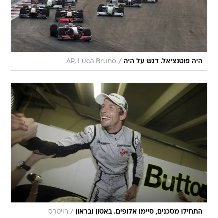
/
היה פוטנציאל. דגש על היה
AP, Luca Bruno
/
התחילו מסכנים, סיימו אלופים. באטון ובראון
רויטרס