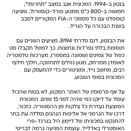
בנטון ב-1994. המכונית אגב במצב "תחרותי",
חמושה ב-800 כ"ס ממנוע פורד-קוסוורת', ומגיעה
קומפלט עם כל מסמכי ה-FIA המקוריים לסבב
בשנת הבכורה על הגריד.
את הבנטון, דגם סדרתי B194, מציעים השניים עם
תוספות בלתי נפרדות ונחוצות. כך למשל תקבלו סט
כפול של צמיגים (שמונה במספר), מערכות טלמטריה
לאומדן ממרחק, מגוון נוזלים לתחזוקה, חלקי חילוף
רבים, מחשב נייד, ומוניטורים כדי להתעסק עם
המכונית בסופי השבוע.
על אף פרסומיו של האתר המקוון, לא בטוח שהכול
עומד על דיוקו כפי שהיה לפני 15 שנים. המכונית
המוצעת נעדרת כל צלקות מן ההסטוריה. כזכור,
דרכו של הגרמני אל אליפות הנהגים נסללה עת בחר
להתנקש במכוניתו של דיימון היל בגרנד-פרי
האוסטרלי באדלייד. עוצמת הפגיעה גרמה לבריטי