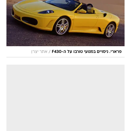
/
פרארי. ניסויים במנועי טורבו על ה-F430
אתר יצרן