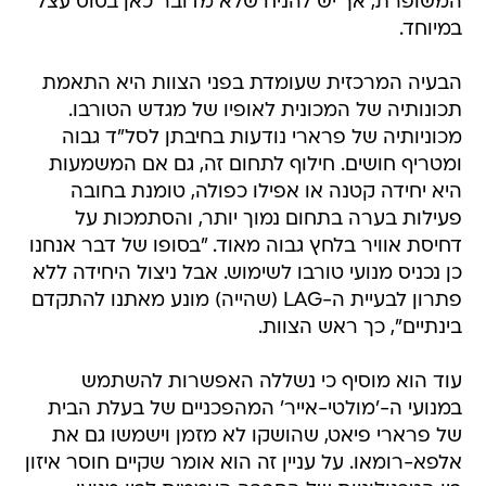
המשופרת, אך יש להניח שלא מדובר כאן בסוס עצל
במיוחד.
הבעיה המרכזית שעומדת בפני הצוות היא התאמת
תכונותיה של המכונית לאופיו של מגדש הטורבו.
מכוניותיה של פרארי נודעות בחיבתן לסל"ד גבוה
ומטריף חושים. חילוף לתחום זה, גם אם המשמעות
היא יחידה קטנה או אפילו כפולה, טומנת בחובה
פעילות בערה בתחום נמוך יותר, והסתמכות על
דחיסת אוויר בלחץ גבוה מאוד. "בסופו של דבר אנחנו
כן נכניס מנועי טורבו לשימוש. אבל ניצול היחידה ללא
פתרון לבעיית ה-LAG (שהייה) מונע מאתנו להתקדם
בינתיים", כך ראש הצוות.
עוד הוא מוסיף כי נשללה האפשרות להשתמש
במנועי ה-'מולטי-אייר' המהפכניים של בעלת הבית
של פרארי פיאט, שהושקו לא מזמן וישמשו גם את
אלפא-רומאו. על עניין זה הוא אומר שקיים חוסר איזון