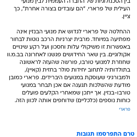
בין הטכנולוגיות של החברה העממית לבין מנועי
העילית של פרארי. "הם עובדים בצורה אחרת", כך
ציין.
ההחלטה של פרארי לגדוש את מנועי הבנזין אינה
מפתיעה במיוחד. מרבית יצרניות הרכב נוטות לבחור
באפשרות זו משיקולי עלות וחסכון ועל רקע שינויים
אקולוגיים. בין שאר החידושים פגשנו לאחרונה בב.מ.וו
שחוזרת למנועי טורבו, פורשה שהעזה לראשונה
בתולדותיה לתחוב יחידות סולר בחזית (קאיין),
ולמבורגיני שעוסקת במנועים היברידים. פרארי כמובן
מודעת שהשלכות תגענה אם אכן תבחר במנועי
טורבו-בנזין. אך ייתכן שמאחרי הקלעים פועלים
כוחות נוספים (כלכליים) שדוחפים אותה לכוון הזה.
פרארי
טרם התפרסמו תגובות