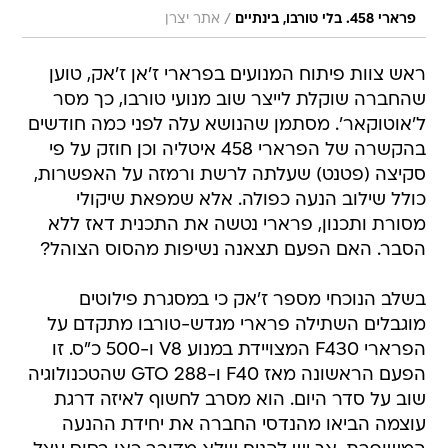
/
פרארי 458. בלי טורבו, בינתיים
אתר יצרן
ראש צוות פיתוח המנועים בפרארי ז'אן ז'אק, טוען
שהחברה שוקלת לייצר שוב מנועי טורבו, כך מסר
ל'אוטוקאר'. מסתמן שהנושא עלה לפני כמה חודשים
בהקשרה של הפרארי 458 איטליה וכן חוזק על פי
סקיצה (פטנט) שעלתה לרשת ורמזה על האפשרות,
כולל שילוב הנעה כפולה. אלא שמפאת שיקולי
מסורת ותכנון, פרארי נטשה את התכנית דאז ללא
הסבר. האם הפעם תצאנה נשיפות מהסוס הצוהל?
בשלב הנוכחי מספר ז'אק כי במסגרת פילוטים
מוגבלים השתילה פרארי מגדש-טורבו מתקדם על
הפרארי F430 המצויידת במנוע V8 ו-500 כ"ס. זו
הפעם הראשונה מאז F40 ו-288 GTO שהטכנולוגיה
שוב על סדר היום. הוא מסרב לחשוף לאיזה דרגת
עוצמה הביאו מהנדסי החברה את יחידת ההנעה