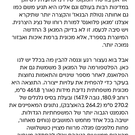
'אוייאק בורסה' המקומי של רנו ומיועדת לשיווק
במדינות רבות בעולם וגם אלינו היא תגיע משם כמו
גם אחותה נטולת הבגאז' והקצרה יותר שתיקרא
אצלנו 'מגאן פלואנס' למורת רוחו של נציג היצרנית.
ויש סיבה לכעסו. זו לא בדיוק המגאן 3 החדשה
המיוצרת בספרד, אלא מכונית ברמת איכות ואבזור
נמוכה יותר.
אבל בוא נעצור רגע וננסה להבין מה בכלל יש לנו
כאן. הפלטפורמה של המגאן 3 משמשת גם את
הפלואנס, לאחר מספר שינויים והתאמות נחוצות
בעיקר כדי להפחית את עלויות ייצורה. התוצאה היא
מכונית משפחתית נדיבת מידות (אורך 461.8 ס"מ,
רוחב 180.9, גובה 147.9) ובעלת בסיס גלגלים של
270.2 ס"מ (264.2 בהאצ'בק), נתונים המאפיינים את
הסגמנט הגבוה יותר של המשפחתיות הגדולות.
ישיבה בכל אחד מחמש המושבים (נוחים מאחור,
פחות מלפנים) מגלה מרווח מצויין כששלושה