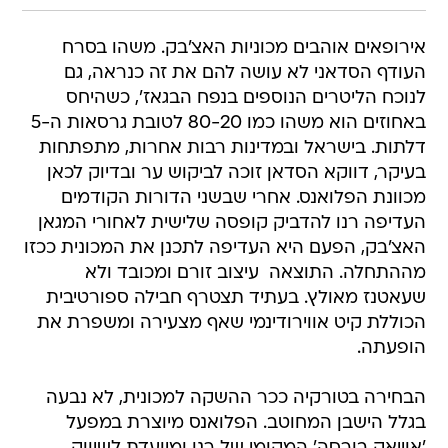
אירופאים אוהבים מכוניות האצ'בק. משהו בסרח
העודף הסדאני לא עושה להם את זה כנראה, גם
לנוכח הליטרים הנוספים בנפח הבגאז', כשהיחס
באחוזים הוא משהו כמו 80-20 לטובת גרסאות ה-5
דלתות. בישראל ובמדינות רבות אחרות, מתפתחות
בעיקר, דווקא הסדאן זוכה לביקוש ער ובדיוק לכאן
מכוונת הפלואנס. אחרי שבשני הדורות הקודמים
העדיפה רנו להדביק קופסה שלישית לאחורי המגאן
האצ'בק, הפעם היא העדיפה לתכנן את המכונית ככזו
מההתחלה. התוצאה  עיצוב זורם ומכובד ולא
שעאטנז מאולץ. בעתיד תצטרף חבילה ספורטיבית
הכוללת קיט אווירודינמי שאף מצעירה ומשפרת את
הופעתה.
הבחירה בטורקיה ככר ההשקה למכונית, לא נבעה
בגלל הישבן המחוטב. הפלואנס מיוצרת במפעל