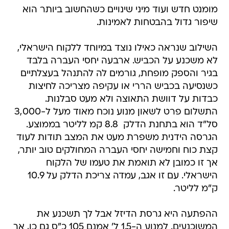
מומנט חדש ועוד מיני שינויים כשהחשוב ביותר הוא
שיפור גדול בהבטחות לאמינות.
השילוב שנראה כאילו נוצד במיוחד ללקוח הישראלי,
לא משכנע על הכביש. ארבעה יחסי העברה בלבד
בגיר והספק מופחת, גורמים לה להתנהל בעצלתיים
כשנסיעה בכביש הררי או עקיפה מצריכה לחיצות
כבדות על דוושת התאוצה ולא מעט סבלנות.
התשלום פרט לשאון מנוע נוכח מאוד מעל ל-3,000
סל"ד הוא בתחנת הדלק  8.8 קמ לליטר בממוצע.
הגרסה הידנית משפרת מעט את המצב תודות לעוד
קצת כוח וחמישה יחסי העברה המחולקים טוב יותר,
אך זו כמובן לא תואמת את טעמו של הלקוח
הישראלי. עם זו אגב, עמדה צריכת הדלק על 10.9
ק"מ לליטר.
ההפתעה היא גרסת הדיזל אבל לך תשכנע את
המשוכנעים. למנוע ה-1.5 ל' אמנם 105 כ"ס גם כן, אך