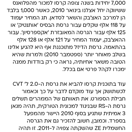
7,000 יחידות בשנה צופה קרסו למכור מהפלואנס
ששיווקה יחל אצלנו בינואר 2010, כאשר 1,000 בלבד
הן למרכב האצ'בק והשאר לסדאן. תג המחיר יעמוד
על 118 אלף שקלים עבור גרסת הבסיס 'אותנטיק' או
125 אלף עבור הגרסה המאובזרת 'אקספרסיון'. עבור
ההאצ'בק, יעמוד המחיר על 121 אלף או 128 אלף
בהתאמה. גרסת הדיזל מתוכננת אף היא להגיע אלינו
בשלב מאוחר יותר (ספטמבר 2010) ולמרות שהיא
הטובה משאר אחיותיה, נראה כי רק בודדות ממנה
ימכרו לקהל פרטי אם בכלל.
עוד בתוכנית קרסו להביא את גרסת ה-2.0 ל' CVT
לכשתושק אך עוד מוקדם לדבר על כך וכאמור
חבילת הספורט. את תאוותם של הממהרים תשלים
גרסת ה-RS שבניגוד למכונית הטורקית, תהיה מגאן
3 אמיתית שתגיע בסוף 2010 היישר מהמפעל
בספרד. וכמובן, חשוב להזכיר גם את הגרסה
החשמלית ZE שהשקתה צפויה ל-2011. זו תהיה