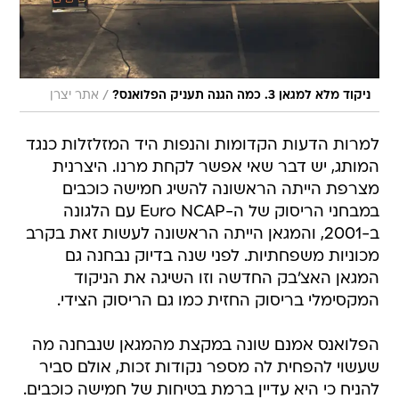
/
ניקוד מלא למגאן 3. כמה הגנה תעניק הפלואנס?
אתר יצרן
למרות הדעות הקדומות והנפות היד המזלזלות כנגד
המותג, יש דבר שאי אפשר לקחת מרנו. היצרנית
מצרפת הייתה הראשונה להשיג חמישה כוכבים
במבחני הריסוק של ה-Euro NCAP עם הלגונה
ב-2001, והמגאן הייתה הראשונה לעשות זאת בקרב
מכוניות משפחתיות. לפני שנה בדיוק נבחנה גם
המגאן האצ'בק החדשה וזו השיגה את הניקוד
המקסימלי בריסוק החזית כמו גם הריסוק הצידי.
הפלואנס אמנם שונה במקצת מהמגאן שנבחנה מה
שעשוי להפחית לה מספר נקודות זכות, אולם סביר
להניח כי היא עדיין ברמת בטיחות של חמישה כוכבים.