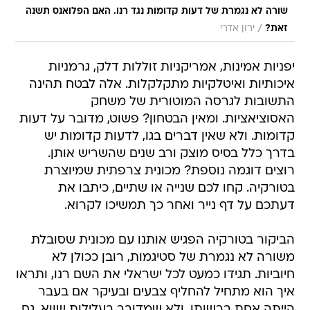
שורה לא נגמרת של דעות קדומות נגד רנו. האם הפלואנס תשנה
/
זאת?
ירון אדרי
יפניות אמינות, אמריקניות זוללות דלק, גרמניות
איכותיות ואיטלקיות מתקלקלות. אלה לבטח תהינה
התשובות לגרסה המוטורית של משחק
האסוציאציות. ומאין הבטחון? פשוט, מדובר על דעות
קדומות. ולא שאין דברים בגו, לדעות קדומות יש
בדרך כלל בסיס מוצק ורב שנים שהשריש אותן.
רוצים דוגמה נוספת? מכונית צרפתית שמיוצרת
בטורקיה. קחו לכם שנייה או שתיים, כיתבו את
דעתכם על דף נייר ואחר כך תמשיכו לקרוא.
הביקור בטורקיה הפגיש אותנו עם מכונית שסובלת
משורה לא נגמרת של סטיגמות, רובן ככולן לא
חיוביות. תגידו כמעט לכל ישראלי את השם רנו, ותראו
איך הוא מתחיל להחליף צבעים ובעיקר אם בעבר
הייתה אחת ברשותו. ולא שמדובר בעלילות שווא, גם