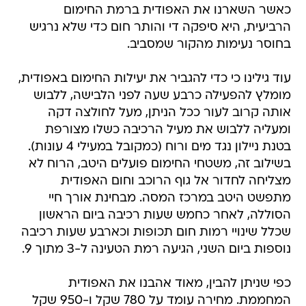
כאשר השארנו את האפודית ברמת החימום
הרביעית, היא סיפקה די והותר חום כדי שלא נרגיש
בחוסר נעימות מהקור שמסביב.
עוד גילינו כי כדי להגביר את יעילות החימום באפודית,
מומלץ להפעילה כרבע שעה לפני הלבישה, ללבוש
אותה קרוב לעור ככל הניתן, מעל לחולצה דקה
ומעליה ללבוש את מעיל הרכיבה כשלו מצורפת
בטנת ניילון נגד מים ורוח (כמקובל במעילי 4 עונות).
בשילוב זה, משטחי החימום פועלים היטב, הרוח לא
מצליחה לחדור אל גוף הרוכב וחום האפודית
מתפשט היטב במרכז המסה. מבחינת אורך חיי
הסוללה, לאחר כחמש שעות רכיבה ביום הראשון
שכלל שינויי רמות חום תכופות וכארבע שעות רכיבה
נוספות ביום השני, הגיעה רמת הטעינה ל-3 מתוך 9.
כפי שניתן להבין, מאוד אהבנו את האפודית
המחממת. מחירה עומד על 780 שקל ו-950 שקל