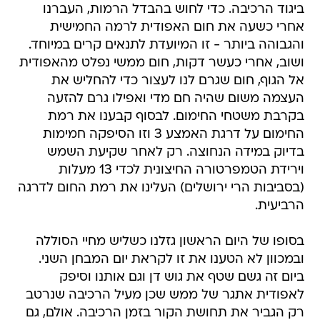
ביגוד הרכיבה. כדי לחוש בהבדל הרמות, העברנו
אחרי כשעה את חום האפודית לרמה החמישית
והגבוהה ביותר - זו המיועדת לתנאים קרים במיוחד.
ושוב, אחרי כעשר דקות, חום ממשי נפלט מהאפודית
אל הגוף, חום שגרם לנו לעצור כדי להחליש את
העצמה משום שהיה חם מדי ואפילו גרם להזעה
בקרבת משטחי החימום. לבסוף קבענו את רמת
החימום על דרגת האמצע 3 וזו הסיפקה חמימות
בדיוק במידה הנחוצה. רק לאחר שקיעת השמש
וירידת הטמפרטורה החיצונית לכדי 13 מעלות
(בסביבות הרי ירושלים) העלינו את רמת החום לדרגה
הרביעית.
בסופו של היום הראשון גזלנו כשליש מחיי הסוללה
ובמכוון לא הטענו את זו לקראת יום המבחן השני.
ביום זה גשם שטף את גוש דן וגם אותנו וסיפק
לאפודית אתגר של ממש שכן מעיל הרכיבה שנרטב
רק הגביר את תחושת הקור בזמן הרכיבה. אולם, גם