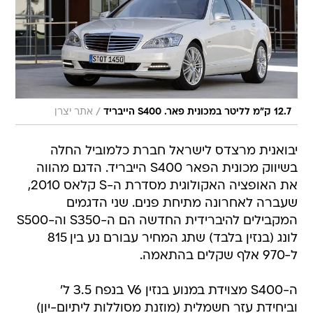
/
12.7 ק"מ לליטר במכונית פאר. S400 הייבריד
אתר יצרן
יבואנית מרצדס לישראל חברת כלמוביל החלה
בשיווק מכונית הפאר S400 הייבריד. הדגם מהווה
את האופציה האקולוגית מסדרת ה-S קלאס 2010,
שעברה לאחרונה מתיחת פנים. שני הדגמים
המקבילים להיברידית החדשה הם ה-S350 וה-S500
לונג (בנזין בלבד) שתג המחיר עבורם נע בין 815
ל-970 אלף שקלים בהתאמה.
ה-S400 מצוידת במנוע בנזין V6 בנפח 3.5 ל'
וביחידת עזר חשמלית (מוזנת מסוללות ליתיום-יון)