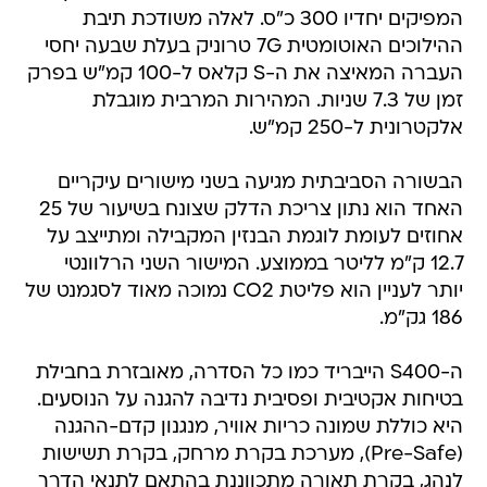
המפיקים יחדיו 300 כ"ס. לאלה משודכת תיבת
ההילוכים האוטומטית 7G טרוניק בעלת שבעה יחסי
העברה המאיצה את ה-S קלאס ל-100 קמ"ש בפרק
זמן של 7.3 שניות. המהירות המרבית מוגבלת
אלקטרונית ל-250 קמ"ש.
הבשורה הסביבתית מגיעה בשני מישורים עיקריים 
האחד הוא נתון צריכת הדלק שצונח בשיעור של 25
אחוזים לעומת לוגמת הבנזין המקבילה ומתייצב על
12.7 ק"מ לליטר בממוצע. המישור השני הרלוונטי
יותר לעניין הוא פליטת CO2 נמוכה מאוד לסגמנט של
186 גק"מ.
ה-S400 הייבריד כמו כל הסדרה, מאובזרת בחבילת
בטיחות אקטיבית ופסיבית נדיבה להגנה על הנוסעים.
היא כוללת שמונה כריות אוויר, מנגנון קדם-ההגנה
(Pre-Safe), מערכת בקרת מרחק, בקרת תשישות
לנהג, בקרת תאורה מתכווננת בהתאם לתנאי הדרך