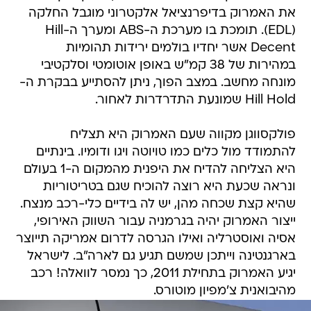
את האמרוק בדיפרנציאל אלקטרוני מוגבל החלקה
(EDL). תומכת בו מערכת ה-ABS ומערך ה-Hill
Decent אשר יחדיו בולמים ירידות תהומיות
במהירות של 38 קמ"ש באופן אוטומטי וסלקטיבי
מונחה מחשב. במצב הפוך, ניתן להסתייע בבקרת ה-
Hill Hold שמונעת התדרדרות לאחור.
פולקסווגן מקווה שעם האמרוק היא תצליח
להתמודד מול כלים כמו טויוטה ויגו ודומיו. בינתיים
היא הצליחה להדיח את היפנית מהמקום ה-1 בעולם
ונראה שכעת היא רוצה להוכיח שגם בטריטוריות
שהיא קצת שכחה מהן, יש לה בידיים כלי-רכב מנצח.
ייצור האמרוק יהיה בגרמניה עבור השווק האירופי,
אסיה ואוסטרליה ואילו הגרסה לדרום אמריקה תייוצר
בארגנטינה וייתכן שמשם תגיע גם לארה"ב. לישראל
יגיע האמרוק בתחילת 2011, כך נמסר לוואלה! רכב
מהיבואנית צ'מפיון מוטורס.