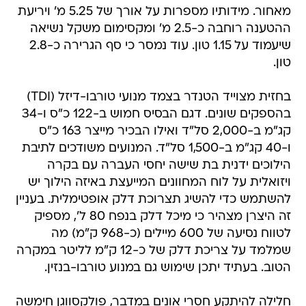
מאחור. מידותיו מספרות על אורך של 5.25 מ' ויריעת
ההטענה רוחבה כ-2.5 מ' ומקסימום משקל נשיאה
שיעמוד על 1.15 טון. עוד נמסר כי סף הגרירה כ-2.8
טון.
בחזית מצוייד הטנדר בצמד מנועי טורבו-דיזל (TDI)
בהספקים שונים. דגם הבסיס חמוש ב-122 כ"ס ו-34
קג"מ ב-2,000 סל"ד ואילו הבכיר מייצר 163 כ"ס
ו-40 קג"מ ב-1,500 סל"ד. המנועים משודכים לתיבת
הילוכים ידנית בת שישה יחסי העברה עם בקרה
ויזואלית על לוח המחוונים המייעצת באיזה הילוך יש
להשתמש כדי להשיג תצרוכת דלק אופטימלית. בעניין
זה היצרן מצהיר כי מיכל דלק בנפח 80 ל', מספיק
לטווח נסיעה של 600 מיילים (כ-968 ק"מ) מה
שמלמד על צריכת דלק של כ-12 ק"מ לליטר במקרה
הטוב. בעתיד יתכן שימוש גם במנוע טורבו-בנזין.
חלילה להיתקע חסרי אונים במדבר, פולקסווגן חימשה