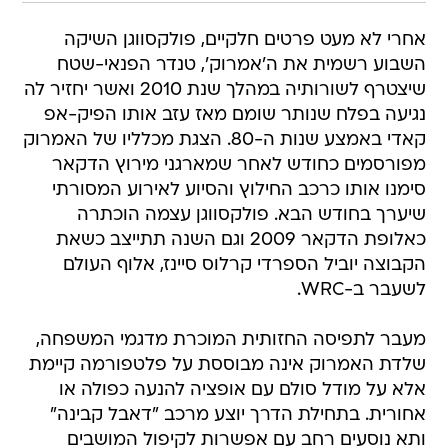
אחרי לא מעט פרטים חלקיים, פולקסווגן השיקה
השבוע רשמית את ה'אמרוק', טנדר הפנאי-שטח
שיצטרף לשורותיה במהלך שנת 2010 ואשר יחזיר לה
נגיעה בפלח שנותר שומם מאז עזב אותו הפיק-אפ
קאדי באמצע שנות ה-80. הצגת מכלליו של האמרוק
מפורסמים כחודש לאחר שמארגני מירוץ הדקאר
סימנו אותו כרכב החילוץ והסיוע לאירוע המסורתי
שיערך בחודש הבא. פולקסווגן עצמה הוכתרה
כאלופת הדקאר 2009 וגם השנה תתייצב כשאת
הקבוצה יוביל הספרדי קרלוס סיינז, אלוף העולם
לשעבר ב-WRC.
מעבר לתפיסה החזותית המוכרת מדגמי המשפחה,
שלדת האמרוק אינה מבוססת על פלטפורמה קיימת
אלא על מודל סולם עם אופציה להנעה כפולה או
אחורית. בתחילת הדרך יוצע מרכב "דאבל קבינה"
ותא נוסעים רחב עם אפשרות לקיפול המושבים