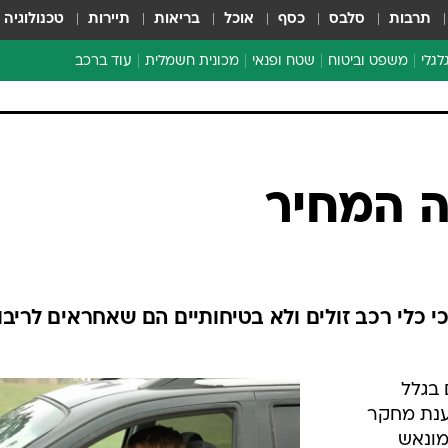
תרבות
סלבס
כסף
אוכל
בריאות
תיירות
טכנולוגיה
לגלי
משפט וביטוח
שטח ופנאי
מכונית חשמלית
עוד ברכב
ת דו-גלגלי
ביטוח רכב
י דו-גלגלי
אביזרים לרכב
ים ארוכי טווח דו-גלגלי
מכוניות חדשות
ק
מבצעים חמים
י
ה המחיר
מבחנים ארוכי טווח
מבשלים מהשטח
אופניים
משומשות
 כלי רכב זולים ולא בטיחותיים הם שאחראים לריבוי
אספנות
ספורט מוטורי
 בגלל
צרכנות
טענת מחקר
טכנולוגיה
מונאש