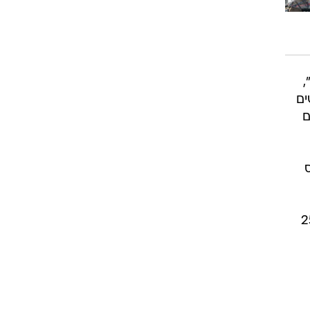
,
 עושים
ם
 פוקוס
בכל העולם  הכנסתם החודשית של צעירים בגילאי 17 עד 25