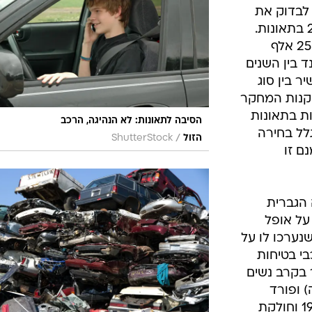
בטיחות
שר ביקש לבדוק את
סדנאות ושיפורים
מעורבותם של נהגים בגילאי 17 עד 25 בתאונות.
מסגרת המחקר הקיפה למעלה מ-250 אלף
דעות
ד בין השנים
כל הכתבות
 ישיר בין סוג
ארכיון מדורים
ס
סקנות המחקר
כתבו לנו
פ
ות בתאונות
הסיבה לתאונות: לא הנהיגה, הרכב
אביזרים לרכב
ה
11 אחוזים בגלל בחירה
/
הזול
ShutterStock
ם זו
ט
 הגברית
על אופל
ערכו לו על
כבי בטיחות
 בקרב נשים
 ופורד
לייסר שיוצרה בין השנים 1982 ל-1988 וחולקת