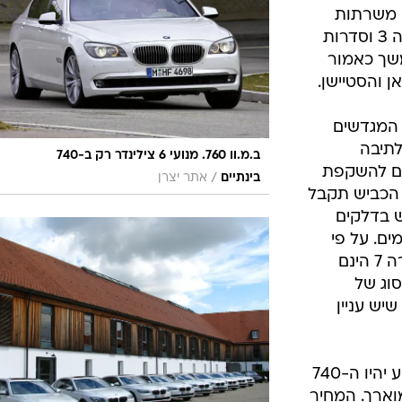
בטיחות
 ב.מ.וו משרתות
סדנאות ושיפורים
כמעט את כל המשפחה, לרבות סדרה 3 וסדרות
-קבריולה Z4 ובהמשך כאמור
דעות
 והסטיישן.
כל הכתבות
ארכיון מדורים
ס
פח 3.0 ל' כפול המגדשים
כתבו לנו
פ
ישודך לתיבה
ב.מ.וו 760. מנועי 6 צילינדר רק ב-740
אביזרים לרכב
ה
 בהתאם להשקפת
/
בינתיים
אתר יצרן
, היכולת על הכביש תקבל
ט
 בדלקים
ם. על פי
הערכות ב.מ.וו מרבית הנוסעים בסדרה 7 הינם
וג של
יש עניין
שני הדגמים שיטעמו ראשונים מהמנוע יהיו ה-740
המוארך. המחיר