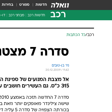
חדשות
ספורט
בחירות
רכב
חדשות רכב
מבחני רכב
דו-ג
חדשו
מבחנ
רכב
/
כל הכתבות
מבחנ
סדרה 7 מצטנעת
ניר בן-טובים
20.12.2009 / 9:42
אל מצבת המנועים של ספינת הד
315 כ"ס. גם העשירים חושבים על הכיס
שישה צילינדר מאופקים יותר וזאת 
בכורתה הצפויה של סדר