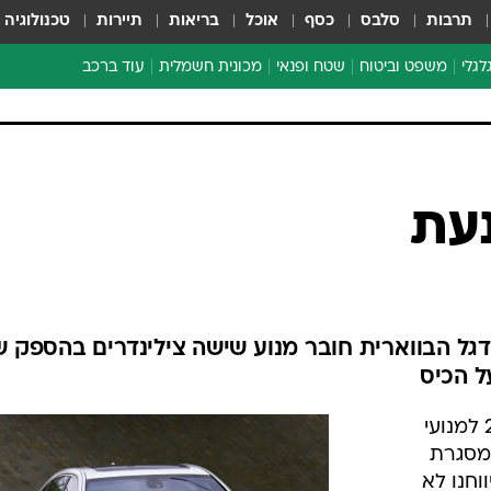
תרבות
סלבס
כסף
אוכל
בריאות
תיירות
טכנולוגיה
לגלי
משפט וביטוח
שטח ופנאי
מכונית חשמלית
עוד ברכב
ת דו-גלגלי
ביטוח רכב
י דו-גלגלי
אביזרים לרכב
ים ארוכי טווח דו-גלגלי
מכוניות חדשות
ק
מבצעים חמים
י
מבחנים ארוכי טווח
מבשלים מהשטח
אופניים
משומשות
גל הבווארית חובר מנוע שישה צילינדרים בהספק ש
אספנות
ספורט מוטורי
סדרה 7 החדשה תזכה באמצע 2010 למנועי
צרכנות
במסגרת
טכנולוגיה
ה 5 עליה דיווחנו לא