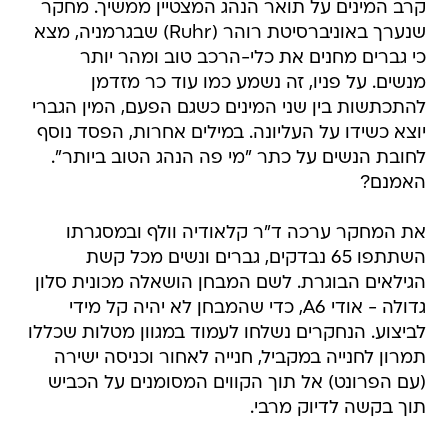
קרב המינים על תואר הנהג המצטיין ממשיך. מחקר
שנערך באוניברסיטת רוהר (Ruhr) שבגרמניה, מצא
כי גברים מחנים את כלי-הרכב טוב ומהר יותר
מנשים. על פניו, זה נשמע כמו עוד כר מזדמן
להתכתשות בין שני המינים כשגם הפעם, המין הגברי
יוצא כשידו על העליונה. במילים אחרות, הפסד נוסף
לחובת הנשים על כתר "מי פה הנהג הטוב ביותר".
האמנם?
את המחקר ערכה ד"ר קלאודיה וולף ובמסגרתו
השתתפו 65 נבדקים, גברים ונשים מכל קשת
הגילאים הבוגרת. לשם המבחן הושאלה מכונית סלון
גדולה - אודי A6, כדי שהמבחן לא יהיה קל מידי
לביצוע. הנחקרים נשלחו לעמוד במגוון מטלות שכללו
תמרון לחנייה במקביל, חנייה לאחור וכניסה ישירה
(עם הפרונט) אל תוך הקווים המסומנים על הכביש
תוך בקשה לדיוק מרבי.