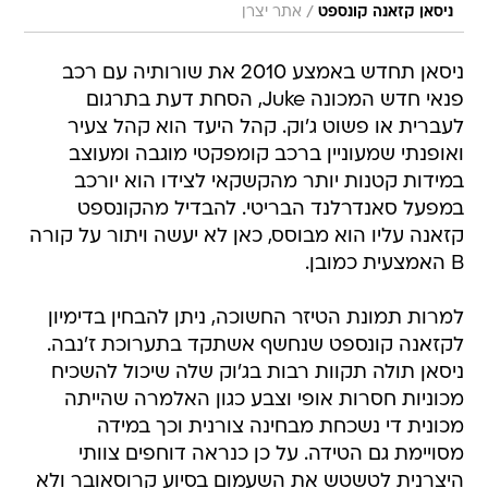
/
ניסאן קזאנה קונספט
אתר יצרן
ניסאן תחדש באמצע 2010 את שורותיה עם רכב
פנאי חדש המכונה Juke, הסחת דעת בתרגום
לעברית או פשוט ג'וק. קהל היעד הוא קהל צעיר
ואופנתי שמעוניין ברכב קומפקטי מוגבה ומעוצב
במידות קטנות יותר מהקשקאי לצידו הוא יורכב
במפעל סאנדרלנד הבריטי. להבדיל מהקונספט
קזאנה עליו הוא מבוסס, כאן לא יעשה ויתור על קורה
B האמצעית כמובן.
למרות תמונת הטיזר החשוכה, ניתן להבחין בדימיון
לקזאנה קונספט שנחשף אשתקד בתערוכת ז'נבה.
ניסאן תולה תקוות רבות בג'וק שלה שיכול להשכיח
מכוניות חסרות אופי וצבע כגון האלמרה שהייתה
מכונית די נשכחת מבחינה צורנית וכך במידה
מסויימת גם הטידה. על כן כנראה דוחפים צוותי
היצרנית לטשטש את השעמום בסיוע קרוסאובר ולא