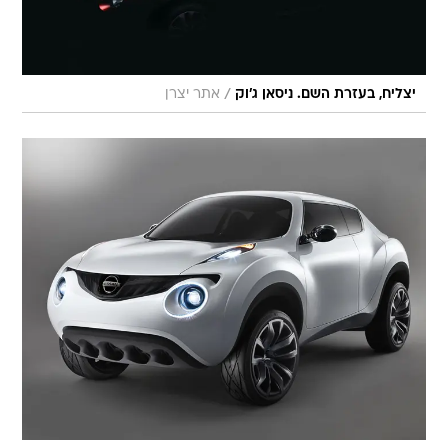
/
יצליח, בעזרת השם. ניסאן ג'וק
אתר יצרן