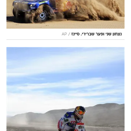
/
נצחון שני ופער שברירי. סיינז
AP