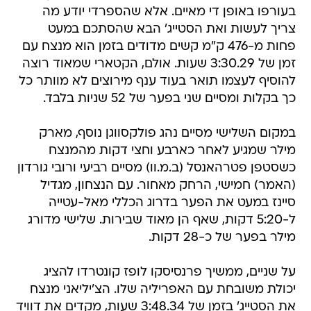
בעורפו באופן די מאיים. אלא שהספרדי יודע מה
צריך לעשות ואת הסטייג' הבא שהסתכם במעט
פחות מ-476 ק"מ קשים מדודים בזמן הוא מנצח עם
זמן של 3:30.29 שעות. אולם, הקטארי שמאוד רוצה
להוסיף לעצמו תואר בעוד ענף מירוצים לא מוותר כל
כך בקלות ומסיים שני בפער של 52 שניות בלבד.
במקום השלישי מסיים נהג פולקסווגן נוסף, מארק
מילר שמגיע לאחר כארבע וחצי דקות מהמנצח
כשסטפן פטרהאנסל (ב.מ.וו) מסיים רביעי ורובי גורדון
(האמר) חמישי, הרחק מאחור. עם הנצחון, מגדיל
סיינז במעט את הפער בדרוג הכללי מאל-עטייה
ל-5:20 דקות, שאף הן מאוד שבירות. שלישי מדורג
מילר בפער של כ-28 דקות.
על שניים, ממשיך פרנסיסקו לופז קונטרדו להציג
יכולת משובחת עם האפריליה שלו. הצ'יליאני מנצח
את הסטייג' בזמן של 3:48.34 שעות, מקדים את דוויד