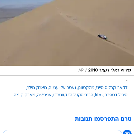
/
מירוץ ראלי דקאר 2010
AP
.
דקאר
קרלוס סיינז
פולקסווגן
נאסר אל-עטייה
מארק מילר
סיריל דספרה
ktm
פרנסיסקו לופז קונטרדו
אפריליה
מארק קומה
טרם התפרסמו תגובות