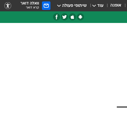
וואלה דואר
אופנה
עוד
שיתופי פעולה
קרא דואר
טגוריות
צרנים