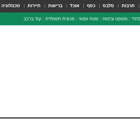
תרבות
סלבס
כסף
אוכל
בריאות
תיירות
טכנולוגיה
לגלי
משפט וביטוח
שטח ופנאי
מכונית חשמלית
עוד ברכב
ת דו-גלגלי
ביטוח רכב
י דו-גלגלי
אביזרים לרכב
ים ארוכי טווח דו-גלגלי
מכוניות חדשות
ק
מבצעים חמים
י
מבחנים ארוכי טווח
מבשלים מהשטח
אופניים
משומשות
אספנות
ספורט מוטורי
צרכנות
טכנולוגיה