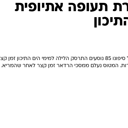
בטיחות
ת תעופה אתיופית
סדנאות ושיפורים
יכון
דעות
כל הכתבות
ארכיון מדורים
ס
כתבו לנו
פ
אביזרים לרכב
ה
מטוס של חברת תעופה אתיופית ועל סיפונו 85 נוסעים התרסק הלילה למימי הים התיכון זמן ק
ט
ת. המטוס נעלם ממסכי הרדאר זמן קצר לאחר שהמריא.