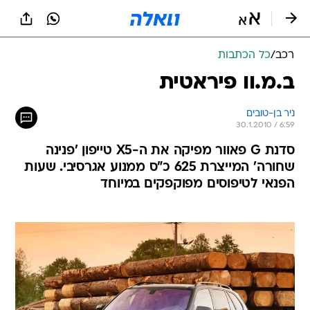
רכב
/
כל הכתבות
ב.מ.וו פיראטית
ניר בן-טובים
30.1.2010 / 6:59
סדנת G פאוור מפיקה את ה-X5 טייפון 'פנינה
שחורה' המייצרת 625 כ"ס ממנוע אגרסיבי. שעות
הפנאי לטיפוסים מפוקפקים במיוחד