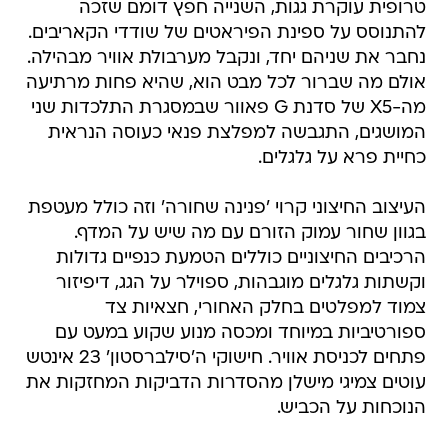
טרופית עוקרת גגות, השנייה חפץ דומם שזכה
להתנוסס על ספינת הפיראטים של שודדי הקאריבים.
נחבר את שניהם יחד, ונקבל מערבולת אוויר מבהילה.
אולם מה שברור לכל מבט הוא, שהיא פחות מרתיעה
מה-X5 של סדנת G פאוור שבמסגרת התלכדות שני
המושגים, התגבשה למפלצת פנאי כעוסה הנראית
כחיית פרא על גלגלים.
העיצוב החיצוני קרוי 'פנינה שחורה' וזה כולל מעטפת
בגוון שחור עמוק הזורם עם מה שיש על המדף.
הרכיבים החיצוניים כוללים הטמעת כנפיים גדולות
וקשתות גלגלים מוגבהות, ספוילר על הגג, דיפיזור
צמוד למפלטים בחלק האחורי, חצאיות צד
ספורטיביות במיוחד ומכסה מנוע שקוע במעט עם
פתחים לכניסת אוויר. חישוקי ה'סילברסטון' 23 אינטש
עוטים צמיגי מישלן מהסדרות הדביקות המחזקות את
הנוכחות על הכביש.