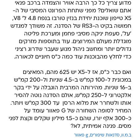
מדוע צריך כל כך הרבה אוויר והצמדה ברכב פנאי
אתם שואלים? מפני שתחת הפרונט המסיבי של ה-
X5 טייפון שוכנת יחידת בנזין טורבו בנפח 4.8 ל' V8,
חמושה בקיט ה-RS3 של הסדנה. זה משודך למגדש
'על', סעפת יניקה מסיבי פחמן ומערכת פליטה
מוגדלת מעולם המירוצים. עוד בתוספות מזרקים
גדולים יותר ומחשב ניהול מנוע שעבר שדרוג רציני
כדי לחלץ מהבוכנות עוד כמה כ"ס חיוניים לכאורה.
ואם כבר כ"ס, אז ל-X5 יש 625 מהם, המאיצים
במכונית ל-100 קמ"ש ב-4.5 שניות ול-200 קמ"ש
ב-16 שניות. מהירותה המרבית הוגבלה על ידי בקר
אלקטרוני ל-250 קמ"ש, אולם הסדנה נוטה להסיר
אותו ולשחרר את מלוא הרסן  עד 300 קמ"ש ויותר.
המחיר לסופה השחורה של G פאוור עומד על
כ-300 אלף יורו, שהם כ-1.5 מיליון שקלים וקצת לפני
מסים. פנינה אמיתית, לא?
ב.מ.וו
סדנאות שיפורים
g פאוור