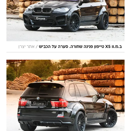
/
ב.מ.וו X5 טייפון פנינה שחורה. סערה על הכביש
אתר יצרן