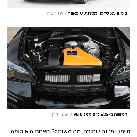
/
ב.מ.וו X5 טייפון מסדנת G פאוור
אתר יצרן
/
חמושה ב-625 כ"ס ממנוע V8
אתר יצרן
טייפון ופנינה שחורה, מה משותף? האחת היא סופה