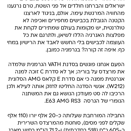
ישראלים והברחנו חולדים אל פני השטח, טרם נרגענו
מהחוויה המרגשת עימה. אולם, בניגוד לארצנו
הקטנה הגובלת בכבישים מחפירים ואכיפה לא
טולרנטית, יש מקומות בעולם שמתירים לקחת את
מפלצות האנרגיה הללו לשיאן, ולתרגם את כל
העוצמה לכבישים בלי החשש לאבד את הרישיון במחי
כף. איפה זה קורה? בגרמניה כמובן.
הפעם אנחנו פוגשים בסדנת VATH הגרמנית שלמדה
את מרצדס על בוריה; אך לא סדרת C זוכה למנה
אנרגטית ממנה כי אם סדרת E קלאס AMG הסלונית
(W212). אנשי הסדנה החליטו לחזק אותה לעילא ולכן
הרכיבו לה סט מעודכן הנושא גם את המשתנה
הנומרי של הגרסה  E63 AMG RS3.
החבילה המורחבת שעלותה כ-20 אלף יורו (110 אלף
שקלים לפני מסים), סוחטת מהמרצדס השרירית
כ-605 כ"ס (518 בסדרתית) ו-71.2 קג"מ בסיוע מארג