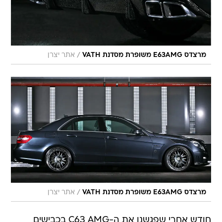
/
מרצדס E63AMG משופרת מסדנת VATH
אתר יצרן
/
מרצדס E63AMG משופרת מסדנת VATH
אתר יצרן
חודש אחרי שפגשנו את ה-C63 AMG בכבישים