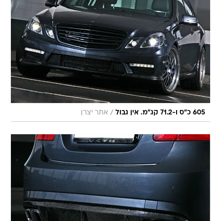
/
605 כ"ס ו-71.2 קג"מ. אין גבול
אתר יצרן