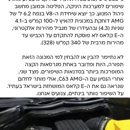
שיפורים למערכות היניקה, הפליטה וכמובן מחשב
ניהול המנוע. כך יוצא שיחידת ה-V8 בנפח 6.2 ל' של
AMG דוחקת במכונית להאיץ ל-100 קמ"ש ב-4.1
שניות (4.3) ובהעידרו של מגביל מהירות אלקטרוני,
ה-E קלאס לא פוסקת להתקדם על הכביש עד
מהירות מרבית של 340 קמ"ש (328).
לא נתיימר להבין או להבחין למי המכונה הזאת
תפורה, היות ומדובר באחת מגרסאות הקצה
המופרכות ביותר בסדנאות השיפורים. מצד שני,
אחרי הנסיון עם ה-C63 AMG, אולי מותר לחלום
שנראה גם את ה-E קלאס המושחזת בישראל בעתיד.
על השיפור נוותר בינתיים, צנועים אנחנו.