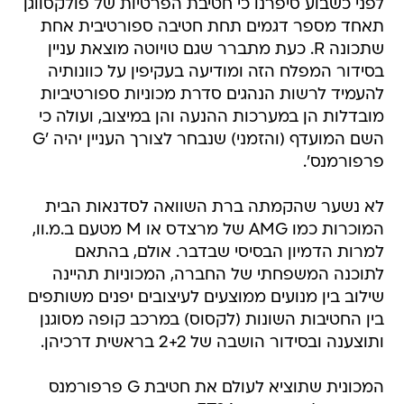
לפני כשבוע סיפרנו כי חטיבת הפרטיות של פולקסווגן
תאחד מספר דגמים תחת חטיבה ספורטיבית אחת
שתכונה R. כעת מתברר שגם טויוטה מוצאת עניין
בסידור המפלח הזה ומודיעה בעקיפין על כוונותיה
להעמיד לרשות הנהגים סדרת מכוניות ספורטיביות
מובדלות הן במערכות ההנעה והן במיצוב, ועולה כי
השם המועדף (והזמני) שנבחר לצורך העניין יהיה 'G
פרפורמנס'.
לא נשער שהקמתה ברת השוואה לסדנאות הבית
המוכרות כמו AMG של מרצדס או M מטעם ב.מ.וו,
למרות הדמיון הבסיסי שבדבר. אולם, בהתאם
לתוכנה המשפחתי של החברה, המכוניות תהיינה
שילוב בין מנועים ממוצעים לעיצובים יפנים משותפים
בין החטיבות השונות (לקסוס) במרכב קופה מסוגנן
ותוצענה ובסידור הושבה של 2+2 בראשית דרכיהן.
המכונית שתוציא לעולם את חטיבת G פרפורמנס