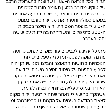
תהיה, ככל הנראה ה-FT86 שהוצגה בתערוכת הרכב
של טוקיו. מדובר במעין תאומה חורגת למכונית
ספורטיבית מבית סובארו, חמושה בהנעה אחורית
במקום כפולה וחסרה את מגדש הטורבו במנוע
ה-2.0 ל' בוקסר המסורתי. היא תייצר בסביבות
ה-200 כ"ס פלוס, ותשודך לתיבה ידנית עם שישה
יחסי העברה.
מתי כל זה יגיע לכבישים עוד מוקדם לנחש. טויוטה
עודנה זקוקה לפסק-זמן כדי לטפל בתקלות
הנוכחיות בדוושות התאוצה והבלם לפני שניתן יהיה
לפרוץ בחגיגות על מיסוד חטיבה משנית. יחד עם
זאת, ראוי לציין כי בצל הקריסה הרפטוארית בקרב
ציבור הלקוחות שלה, טויוטה סיימה את הרבעון
האחרון במגמת עלייה ברווחי החברה לעומת
אשתקד. כך שאולי לאחר שתחול רגיעה, יהיה מקום
לצאת בהודעה רשמית על הקמת G פרפורמנס ומי
יודע, ייתכן שסנונית ראשונה תיחשף כבר בז'נבה