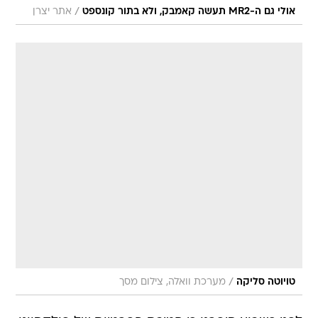
/
אולי גם ה-MR2 תעשה קאמבק, ולא בתור קונספט
אתר יצרן
/
טויוטה סליקה
מערכת וואלה, צילום מסך