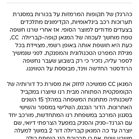
כהרגלן של תקופות המרמזות על בכורות במסגרת
תערוכות רכב בינלאומיות, הקדימונים מתלכדים
בצעדים מדודים למוצר הסופי. אז אחרי שרנו חשפה
טפח מוחשך לעכוזה של המגאן קופה-קבריולה  CC,
כעת היא חושפת אותה באופן רשמי, מצויידת בכל
מגילת המפרט הטכנולוגית והמפנקת. לפני שנמשיך
לספר עליה, נזכיר כי רק בשבוע שעבר נחשפה
הרודסטר החדשה ווינד, מבוססת על הטווינגו.
המגאן CC ממשיכה לחזק את מסורת כל דורותיה של
הקומפקטית הפתוחה מבית רנו שיוצרו במקביל
לשכנותיה מתחנות המשפחה במהלך 15 השנים
האחרונות. הדור הנכנס, השלישי במספר והשישי
בסגנון המרכב במשפחת רנו המתחדשת, מורכב יחד
עם הגרנד-סניק והסניק במפעל הצרפתי דיואי, שם
יוצרה עד כה המגאן קבריולה דור 2 במשך למעלה
משבע שנים, אם כי תרכובת הגג הנפתח כולה