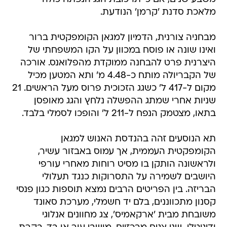
מלאכת סדנת 'קרמן' הנודעת.
מבחניה צורנית, הדמיון למגאן הקומפקטית ברור
ואינו שונה או פוסח במכוון על הקו המשפחתי של
היצרנית פרט להבחנה ממוקדת מהפלואנס. אורכה
של הקבריולה מותח כ-4.48 מ' ותא המטען מכיל
מקום ל-417 ל' כשגג הזכוכית פרוס מעל הראשים. 21
שניות אחרי שמתג ההפשלה נלחץ והגג מאופסן
בתאו, מצטמק הנפח ל-211 ל' והופכו לסמלי בלבד.
תא הנוסעים זהה בהנדסת האנוש למגאן
הקומפקטית העממית, אך עמוס באבזור עשיר,
ולראשונה הותקן בו מסיט רוחות מאחרי עורפי
היושבים לשמירה על התסרוקות כנגד תעלולי
הבריזה. בין הפריטים הרבים נמצא תוספות כגון פנסי
קסנון מתכווננים, בלם יד חשמלי, מערכת סאונד
משובחת מבית 'ארקאמיס', צג מחוונים אנלוגי