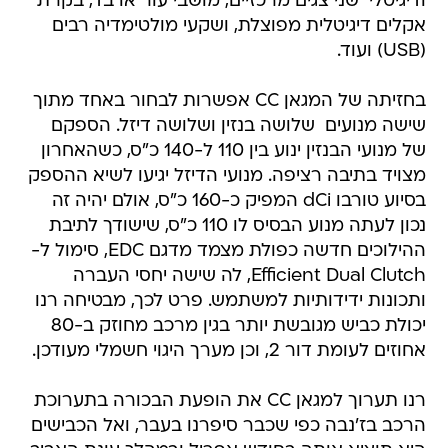
ודיגיטלי  שני צגים מרכזיים, מושבי עור או בד, בקרת
אקלים דיגיטלית מפוצלת, ושקעי מולטימדיה רבים
(USB) ועוד.
בחזיתה של המגאן CC אפשרות לבחור באחד מתוך
שישה מנועים  שלושה בנזין ושלושה דיזל. הספקם
של מנועי הבנזין ינוע בין 110 ל-140 כ"ס, כשהאחרון
מצויד בתיבה רציפה. מנועי הדיזל יגיעו לשיא ההספק
בסיוע טורבו dCi המפיק כ-160 כ"ס, אולם יהיה זה
נכון לעתה מנוע הבסיס לו 110 כ"ס, שישודך לתיבת
ההילוכים חדשה כפולת מצמד מדגם EDC, סימול ל-
Efficient Dual Clutch, לה שישה יחסי העברה
ותכונות ידידותיות למשתמש. פרט לכך, מבטיחה רנו
יכולת כביש מגובשת יותר בגין מרכב מחוזק ב-80
אחוזים לעומת דור 2, וכן מערך היגוי חשמלי מעודכן.
רנו תערוך למגאן CC את הופעת הבכורה בתערוכת
הרכב בז'נבה כפי שכבר סיפרנו בעבר, ואל הכבישים