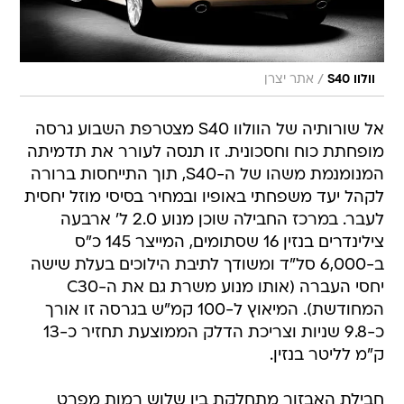
/
וולוו S40
אתר יצרן
אל שורותיה של הוולוו S40 מצטרפת השבוע גרסה
מופחתת כוח וחסכונית. זו תנסה לעורר את תדמיתה
המנומנמת משהו של ה-S40, תוך התייחסות ברורה
לקהל יעד משפחתי באופיו ובמחיר בסיסי מוזל יחסית
לעבר. במרכז החבילה שוכן מנוע 2.0 ל' ארבעה
צילינדרים בנזין 16 שסתומים, המייצר 145 כ"ס
ב-6,000 סל"ד ומשודך לתיבת הילוכים בעלת שישה
יחסי העברה (אותו מנוע משרת גם את ה-C30
המחודשת). המיאוץ ל-100 קמ"ש בגרסה זו אורך
כ-9.8 שניות וצריכת הדלק הממוצעת תחזיר כ-13
ק"מ לליטר בנזין.
חבילת האבזור מתחלקת בין שלוש רמות מפרט