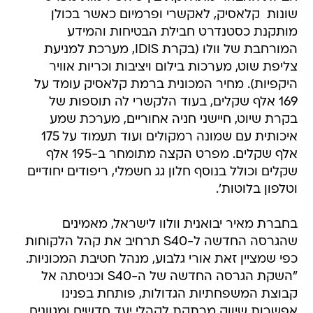
שונות  קלאסיק, לאקשרי ופרמיום כאשר בכולן
מותקנת כסטנדרט חבילת הבטיחות והמידע
המורחבת של וולו (בקרת IDIS, מערכת למניעת
צליפת שוט, מערכות בילום ויציבות וכריות אוויר
היקפיות). מחיר המכונית ברמת קלאסיק עומד על
169 אלף שקלים, בעוד הלקשרי לה תוספות של
בקרת שיוט, חיישני חניה אחוריים, מערכת שמע
איכותית עם שמונה רמקולים ועוד תעמוד על 175
אלף שקלים. מפרט הקצה מתומחר ב-195 אלף
שקלים וכולל בנוסף חלון גג חשמלי, ריפודים יחודיים
וטלפון בלוטות'.
בחברת מאיר יבואנית וולוו לישראל, מאמינים
שהגרסה החדשה ל-S40 תרחיב את קהל הלקוחות
כפי שמציין זאת אורי גלבוע, מנהל חטיבת המכוניות.
"השקת הגרסה החדשה של ה-S40 וכניסתה אל
קבוצת המשפחתיות הגדולות, פותחת בפנינו
אפשרות שיווק מרתקת לקהלי יעד חדשים ומגוונים,