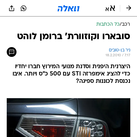
רכב
/
כל הכתבות
סובארו וקוזוורת' ברומן לוהט
ניר בן-טובים
18.2.2010 / 7:17
היצרנית היפנית וסדנת מנועי המירוץ חברו יחדיו
כדי להציג אימפרזה STI עם 500 כ"ס ויותר. איבו
נכנסת לכוננות ספיגה?