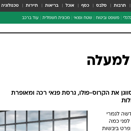
תרבות
סלבס
כסף
אוכל
בריאות
תיירות
טכנולוגיה
לגלי
משפט וביטוח
שטח ופנאי
מכונית חשמלית
עוד ברכב
ת דו-גלגלי
ביטוח רכב
י דו-גלגלי
אביזרים לרכב
ים ארוכי טווח דו-גלגלי
מכוניות חדשות
ק
מבצעים חמים
י
למעלה
מבחנים ארוכי טווח
מבשלים מהשטח
אופניים
משומשות
ושפת פולקסווגן את הקרוס-פולו, גרסת פנאי רכה ומאופרת
אספנות
לות
ספורט מוטורי
דשה לגמרי
צרכנות
לפני כמה
טכנולוגיה
בפרט ביבשות