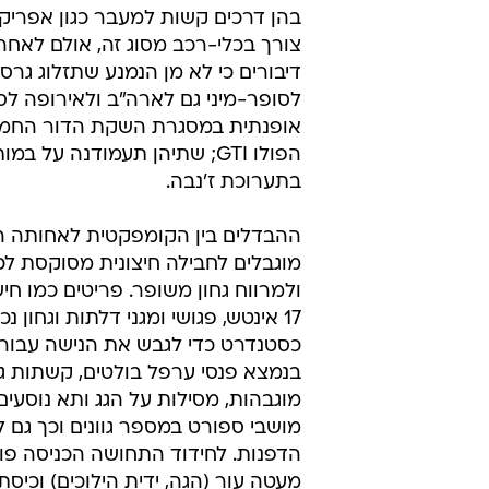
בהן דרכים קשות למעבר כגון אפריק
צורך בכלי-רכב מסוג זה, אולם לאחר
דיבורים כי לא מן הנמנע שתזלוג גר
לסופר-מיני גם לארה"ב ולאירופה לס
אופנתית במסגרת השקת הדור החמי
הפולו GTI; שתיהן תעמודנה על במ
בתערוכת ז'נבה.
ההבדלים בין הקומפקטית לאחותה 
מוגבלים לחבילה חיצונית מסוקסת לכ
ולמרווח גחון משופר. פריטים כמו חי
17 אינטש, פגושי ומגני דלתות וגחון נכ
כסטנדרט כדי לגבש את הנישה עבורה
בנמצא פנסי ערפל בולטים, קשתות ג
מוגבהות, מסילות על הגג ותא נוסעים
מושבי ספורט במספר גוונים וכך גם לח
הדפנות. לחידוד התחושה הכניסה פול
מעטה עור (הגה, ידית הילוכים) וכיס