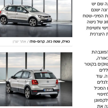
בטיחות
ה שם יש
סדנאות ושיפורים
ונה ישנם
סת המיני-שטח
דעות
וג של נישה
כל הכתבות
שי וחשיפת
ארכיון מדורים
ס
ות היצרנית
כתבו לנו
פ
/
כאילו, שטח כזה. קרוס-פולו
אתר יצרן
אביזרים לרכב
ה
המוגבהת
ט
אורה,
שוקים בקוטר
ללים
. עוד
לגלים
 המכיל
יפויי
קסווגן
תה את