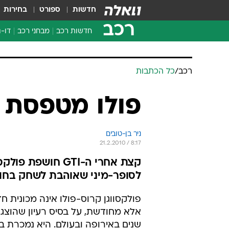
חדשות
ספורט
בחירות
רכב
חדשות רכב
מבחני רכב
דו-ג
חדשו
מבחנ
רכב
/
כל הכתבות
מבחנ
פולו מטפסת 
ניר בן-טובים
21.2.2010 / 8:17
קצת אחרי ה-GTI ח
לסופר-מיני שאוהבת לשחק בחו
פולקסווגן קרוס-פולו אינה מכונית ח
אלא מחודשת, על בסיס רעיון שהוצג 
שנים באירופה ובעולם. היא נמכרת 