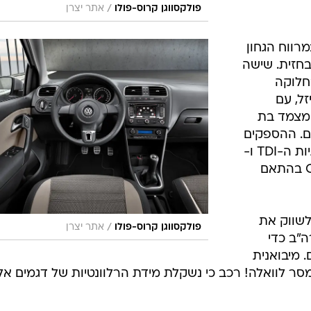
/
פולקסווגן קרוס-פולו
אתר יצרן
רווח הגחון 
ם בחזית. שישה
חלוקה
זל, עם
טית DSG כפולת מצמד בת
ם. ההספקים
ינועו בין 70 ל-105 כ"ס בסיוע טכנולוגיות ה-TDI ו-
TSI של הקונצרן, אגב מופחתות CO2 בהתאם
לשווק את
/
פולקסווגן קרוס-פולו
אתר יצרן
"ב כדי
 מיבואנית
מסר לוואלה! רכב כי נשקלת מידת הרלוונטיות של דגמים אל