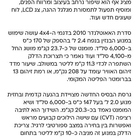
מציג אף הוא שיפור נרחב בעיצוב ומרווח הפנים,
ומוסיף תפעול לתמסורת מגלגל ההגה, צג LCD, לוח
שעונים חדש ועוד.
סדרת האאוטלנדר 2010 בדגמי ה-4x4 עושה שימוש
במנוע הבנזין בנפח 2.4 ל' בהספק של 170 כ"ס
ב-6,000 סל"ד. מומנט של כ-23.7 קג"מ מושג החל
מ-4,100 סל"ד ועוד נאמר כי תצרוכת הדלק
השתפרה לכדי 11.3 ק"מ לליטר במשולב. שיעור מדד
זיהום האוויר עומד על 208 גק"מ, או רמת זיהום 13
בברומטר הפליטה המקומי.
גרסת הבסיס החדשה מצויידת בהנעה קדמית ובחזית
מנוע 2.0 ל' בעל 147 כ"ס ב-6,000 סל"ד ושיא
המומנט נאמד בכ-20.3 קג"מ. השידוך הוא לתיבה
רציפה (CVT) עם שישה הילוכים קבועים מראש
ואפשרות בין בחירה במצב ספורטיבי לרגיל. צריכת
הדלק במנוע זה מניבה כ-10 ק"מ לליטר בתחום