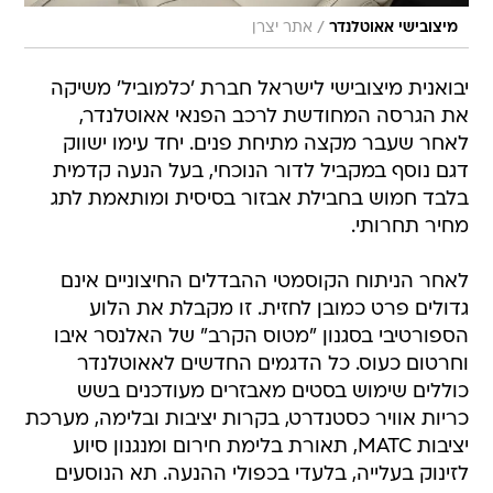
/
מיצובישי אאוטלנדר
אתר יצרן
יבואנית מיצובישי לישראל חברת 'כלמוביל' משיקה
את הגרסה המחודשת לרכב הפנאי אאוטלנדר,
לאחר שעבר מקצה מתיחת פנים. יחד עימו ישווק
דגם נוסף במקביל לדור הנוכחי, בעל הנעה קדמית
בלבד חמוש בחבילת אבזור בסיסית ומותאמת לתג
מחיר תחרותי.
לאחר הניתוח הקוסמטי ההבדלים החיצוניים אינם
גדולים פרט כמובן לחזית. זו מקבלת את הלוע
הספורטיבי בסגנון "מטוס הקרב" של האלנסר איבו
וחרטום כעוס. כל הדגמים החדשים לאאוטלנדר
כוללים שימוש בסטים מאבזרים מעודכנים בשש
כריות אוויר כסטנדרט, בקרות יציבות ובלימה, מערכת
יציבות MATC, תאורת בלימת חירום ומנגנון סיוע
לזינוק בעלייה, בלעדי בכפולי ההנעה. תא הנוסעים