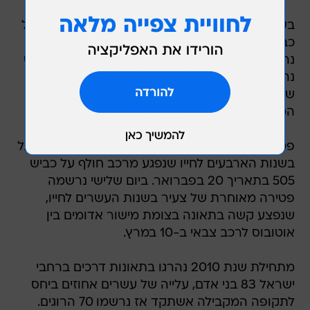
בשעות הלילה של יום רביעי ארעה תאונה חזיתית על
כביש 98 בין רכב פרטי לרכב מסחרי במהלכה נהרג
נהג הרכב הפרטי, אדם בשנות השלושים לחייו. אמש
נהרג רוכב אופנוע בשנות השלושים לחייו לאחר
שהתהפך במושב גדיש הנמצא בתחום שיפוט
המועצה האזורית גלבוע.
פטירה מאוחרת שנרשמה ביום שני היא של הולך רגל
בשנות הארבעים לחייו שנפגע מרכב חולף על כביש
505 בתאריך 20 בפברואר. ביום שלישי נרשמה
פטירה מאוחרת של צעיר בשנות העשרים לחייו,
שנפצע קשה בתאונה בצומת מישור אדומים בין
אוטובוס לרכב צבאי ב-10 במרץ.
מתחילת שנת 2010 נהרגו בתאונות דרכים ברחבי
ישראל 83 בני אדם, עלייה של עשרים אחוזים ביחס
לתקופה המקבילה אשתקד אז נרשמו 70 הרוגים.