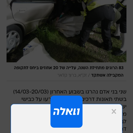
83 הרוגים מתחילת השנה, עלייה של 20 אחוזים ביחס לתקופה
/
המקבילה אשתקד
זק"א, ברוך קלאר
שני בני אדם נהרגו בשבוע האחרון (14/03-20/03)
בשתי תאונות דרכים קטלניות שארעו על כבישי
ישראל ושניים נוספים בפטירות מאוחרות, כך עולה
מנתונים שמפרסמת היום (ראשון) הרשות הלאומית
לבטיחות בדרכים. מתחילת השנה נהרגו בתאונות
דרכים 83 בני אדם, 26 מהם בחודש מרץ.