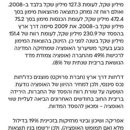
מיליון שקל, לעומת 127.3 מיליון שקל בלבד ב-2008.
ואולם רווח זה נמחק כתוצאה מהוצאות מימון בסך
472.4 מיליון שקל, לעומת הכנסות מימון בסך 75.2
מיליון שקל ב-2008. את 2009 סיימה דרך ארץ
בהפסד של 230.9 מיליון שקל, לעומת רווח של 151.4
מיליון שקל בשנה לפני כן. הזינוק בהוצאות המימון
נובע בעיקר משיערוך האופציה שמחזיקה המדינה
לרכישת 49% מהחברה (אופציה צמודת מדד
הנושאת בריבית שנתית של 8%).
דו"חות דרך ארץ (חברת פרויקט) מוצגים כדו"חות
נכס פיננסי, ולכן למחיר ההיוון של האופציה נודעת
השפעה על שורת רווח והפסד של החברות. הירידה
בריבית החוב בחודשים האחרונים הביאה לעליית שווי
האופציה - ומכאן להפסד המדווח.
אפריקה ושיכון ובינוי מחזיקות בזכיינית 19% בדילול
מלא (אם תמומש האופציה), ולכן ירשמו בגין תוצאות