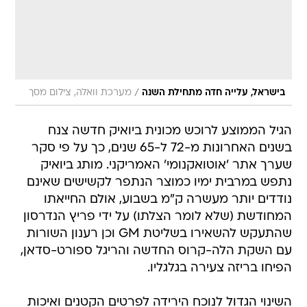
/
בישראל, עלייה חדה מתחילת השנה
מערכת וואלה, צילום מסך
הגיל הממוצע לרוכש מכונית ביואיק חדשה צנח
בשנים האחרונות מ-72 ל-65 שנים, כך על פי סקר
שערך אתר 'אוטואקנומי' האמריקני. מותג ביואיק
נתפש במרבית ימיו כמוצר הנתפר לקשישים שאינם
נודדים יותר מעשרה ק"מ בשבוע, אולם החייאתו
המחודשת (שלא לומר הצלתו) על ידי פריץ הנדרסון
שהתעקש להשאירו בשליטת GM וכן רענון השורות
עם השקת הלה-קרוס החדשה והריגל ספורט-סדאן,
הפיחו בריזה צעירה בגלגליו.
השינוי הגדול לנוכח הירידה לפרטים הקטנים ואיכות
ההרכבה המוקפדת, גורם להתעניינות נרגשת
בביואיק שמחזקת את הציביון המפואר שלה. "אני