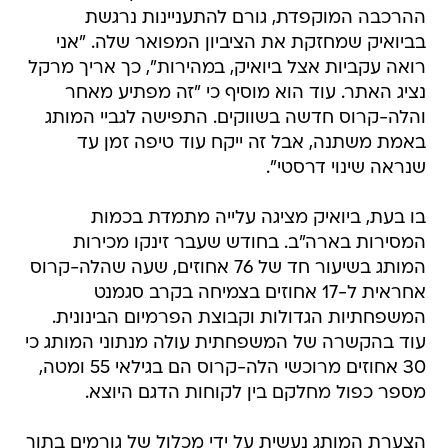
רואה עקביות אצל ביואיק, במהירות", כך אריך מרקל
נציג האתר. עוד הוא מוסיף כי "זה מפתיע מאחר
והלה-קרוס חדשה בשווקים. התפישה לגביי המותג
באמת משתנה, אבל זה ייקח עוד טיפה זמן עד
שנראה שינוי דרסטי".
בו בעת, ביואיק מציגה עלייה מתמדת בכמות
המסירות בארה"ב. בחודש שעבר זינקו מכירות
המותג בשיעור חד של 76 אחוזים, שעה שהלה-קרוס
אחראית ל-17 אחוזים בצמיחה בקרב סגמנט
המשפחתיות הגדולות וקבוצת הפרמיום הבינונית.
עוד בהקשרה של המשפחתית עולה מנתוני המותג כי
30 אחוזים מרוכשי הלה-קרוס הם בגילאי 55 ומטה,
מספר כפול מחלקם בין לקוחות הדגם היוצא.
הצערת המותג נעשית על ידי מכלול של גורמים בתוך
ומחוץ ל-GM. כרייג באיירלי, בכיר בחטיבת הפרטיות
של GM, טוען כי המגמה היא לפתות גילאים נמוכים