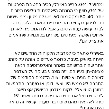
יותר  40, 50 ומקסימום 60. "יש לנו מגוון ומיני שיטות
כדי לפגוע בקבוצה הדמוגרפית הזאת. הלה-קרוס
לבדה עושה עבודה טובה, אבל לנו המשימה לארגן
אירועי השקה ומפרטים עשירים בסוכנויות שתואמים
את צרכיהם".
באיירלי מתאר כי למרבית הלקוחות החדשים לא
הייתה ביואיק בעבר, כלומר מעדיפים אותה על מותג
אחר שהיה ברשותם מאחר והאלטרנטיבה הנאה
מצאה-חן בעיניהם. "זה מצביע בעיקר על העדפה
לצורה חיצונית ואיכויות ייצור. הדגמים הקודמים של
החברה לא ממש היו יוצאי-דופן או מעוררי התרגשות
במובן הווזיואלי". לקוח מזדמן בביואיק אף תיאר
ל'דטרויט נויז' את חווית הרכישה במותג ואמר "15
שנה לא ראינו מהם שום דבר מעניין. עכשיו זה נראה
קצת אחרת".
הגעת הלה-קרוס החדשה לישראל לפני כחודשיים,