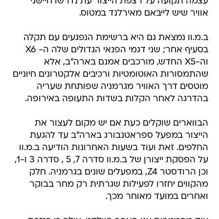
עצמה תקועה על רצפת הייצור עת נדרשו חיישני
אוויר שיש לייבאם מאירלנד במטוס.
ב.מ.וו נמצאת גם היא ברשימת הנפגעים עם תקלה
בסעיף אחר; שני דגמי הפנאי הגדולים שלה ה- X6
וה-X5 החדש, מורכבים אמנם בארה"ב, אלא
שהתמסורות האוטומטיות ורכיבים אלקטרונים חיוניים
מוטסים דרך האוויר מגרמניה שפותחת שעריה
בהדרגה לאחר הקלות בשדות התעופה באירופה.
הבווארים שוקלים כעת אם יש מקום לעצור את
הייצור במפעל ספראטנבורג בארה"ב עד להגעת
החלפים. זאת ועוד בשעות האחרונות הודיעה ב.מ.וו
על הפסקת ייצורן של ב.מ.וו סדרה 7, 5 , סדרה 3 ו-1,
וכן הרודסטר Z4, במפעלים שונים בגרמניה. חלק
מהקווים יחזרו לפעילות שגרתית רק מחר בבוקר
ואחרים במועד מאוחר מכך.