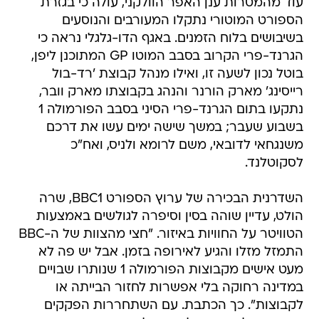
עוד מהמטרות ענן האפר הוולקני, עולה כי בגזרת
הספורט המוטורי נתקלו המעורבים והנוסעים
בשיבושים בלוח הזמנים. באגף הדו-גלגלי נראה כי
הגרנד-פרי הקרוב בסבב המוטו GP המתוכנן ליפן,
בוטל נכון לשעה זו, ואילו מנהל קבוצת 'רד-בול
רייסינג' מארק הורנר והנהג בקבוצתו מארק וובר,
נתקעו בתום הגרנד-פרי הסיני בסבב הפורמולה 1
בשבוע שעבר; במשך שישה ימים עשו את דרכם
משנגחאי לדובאי, משם לרומא ולניס, ואח"כ
לסקוטלנד.
השדרנית הבכירה של ערוץ הספורט BBC1, שרה
הולט, עדיין שוהה בסין וסיפרה לגולשים באמצעות
הטוויטר על החוויות באיזור. "חצי מהצוות של ה-BBC
התמזל מזלו והגיע לאירופה בזמן. אבל יש פה לא
מעט אישים מקבוצות הפורמולה 1 שנותרו שבויים
במדינה רחוקה בלי אפשרות לחזור הבייתה או
לקבוצות". כך הכתבת. עם השתחררות הפקקים