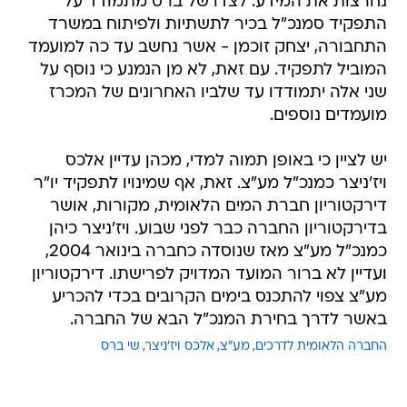
נחרצות את המידע. לצדו של ברס מתמודד על
התפקיד סמנכ"ל בכיר לתשתיות ולפיתוח במשרד
התחבורה, יצחק זוכמן - אשר נחשב עד כה למועמד
המוביל לתפקיד. עם זאת, לא מן הנמנע כי נוסף על
שני אלה יתמודדו עד שלביו האחרונים של המכרז
מועמדים נוספים.
יש לציין כי באופן תמוה למדי, מכהן עדיין אלכס
ויז'ניצר כמנכ"ל מע"צ. זאת, אף שמינויו לתפקיד יו"ר
דירקטוריון חברת המים הלאומית, מקורות, אושר
בדירקטוריון החברה כבר לפני שבוע. ויז'ניצר כיהן
כמנכ"ל מע"צ מאז שנוסדה כחברה בינואר 2004,
ועדיין לא ברור המועד המדויק לפרישתו. דירקטוריון
מע"צ צפוי להתכנס בימים הקרובים בכדי להכריע
באשר לדרך בחירת המנכ"ל הבא של החברה.
החברה הלאומית לדרכים
מע"צ
אלכס ויז'ניצר
שי ברס