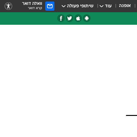
וואלה דואר
אופנה
עוד
שיתופי פעולה
קרא דואר
טגוריות
צרנים