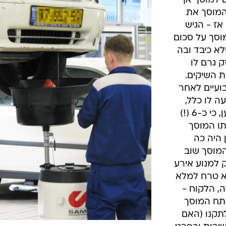
 למוסך אך
המוסך את
אז - הגיש
וסך על סכום
ם שלא כיבד ובה
ק גרם לו
ת השיקים.
עיים לאחר
ה לו כלל,
משום מה. הלקוח הנתבע/התובע טען, כי כ-6 (!)
תו המוסך
 היה כה
תח המוסך שוב
 למנוע אירע
א טרח למלא
, הלקוח -
תח המוסך
תקנו (האם