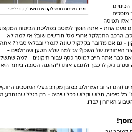
כינויים
/
מרכז שירות חדש לקבוצת מאיר
קובי ליאני
 מוסכים.
איזו תפיסה
ם פעם אחת - אתה הופך למוטב בפוליסת הביטוח המקצוע
רכב. הרכב התקלקל אחרי מס' חודשים שוב? אז למה לא
 - גם אם מדובר בקלקול שונה לגמרי ובבלאי סביר? אתה 
חצר האחורית של השכן? אז למה שלא תטען שהחלפים -
ם כבר אתה חייב למוסך כסף עבור תיקונים - למה שתשל
שגרם נזק לרכבך ולתבוע אותו ("ההגנה הטובה ביותר היא
ים (והם הרוב המוחלט, כמובן מקרב בעלי המוסכים החוקיים
ם" כל סיפור, תלוש וקלוש ככל שיהיה - רק בגלל שהנתבע הו
שבוע האחרון לבדו.
וסך!