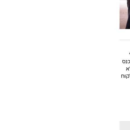
כנס
א
קוח