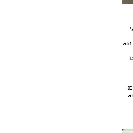
י
הוא
ם
) -
א