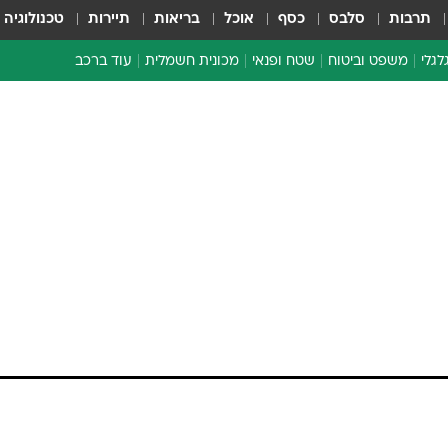
תרבות
סלבס
כסף
אוכל
בריאות
תיירות
טכנולוגיה
לגלי
משפט וביטוח
שטח ופנאי
מכונית חשמלית
עוד ברכב
ת דו-גלגלי
ביטוח רכב
י דו-גלגלי
אביזרים לרכב
ים ארוכי טווח דו-גלגלי
מכוניות חדשות
ק
מבצעים חמים
י
מבחנים ארוכי טווח
מבשלים מהשטח
אופניים
משומשות
אספנות
ספורט מוטורי
צרכנות
טכנולוגיה