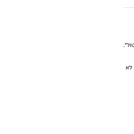
ול".
1,4 שקל שהלקוח לא