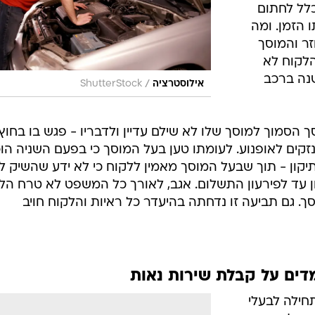
כלל לחתום
 הזמן. ומה
זר והמוסך
הלקוח לא
נה ברכב
/
אילוסטרציה
ShutterStock
ך הסמוך למוסך שלו לא שילם עדיין ולדבריו - פגש בו בחוץ
נזקים לאופנוע. לעומתו טען בעל המוסך כי בפעם השניה הו
קון - תוך שבעל המוסך מאמין ללקוח כי לא ידע שהשיק ל
בון עד לפירעון התשלום. אגב, לאורך כל המשפט לא טרח הל
. גם תביעה זו נדחתה בהיעדר כל ראיות והלקוח חויב
דים על קבלת שירות נאות
תחילה לבעלי