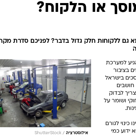
בטיחות
וסך או הלקוח?
סדנאות ושיפורים
דעות
כל הכתבות
ארכיון מדורים
ס
 גם ללקוחות חלק גדול בדבר? לפניכם סדרת מקר
כתבו לנו
פ
אביזרים לרכב
ה
גיע למערכת
ט
 בציבור
כים בישראל
חושבים
ריך לבדוק
קי ושומר על
נות.
כינוי לגורם
 ידוע כמי
/
אילוסטרציה
ShutterStock