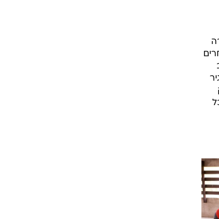
ה
רים
יר
ל