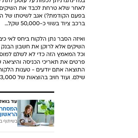
במדינתנו ניתן לכפות על עוסק לתת 
לאחר שלא טרחת לכבד את השיקים 
בפעם הקודמת?) אגב לשיטתו של הל
ברכב ציוד בשווי כ-50,000 שקל...
ואיזה הסבר נתן הלקוח ביחס לאי כיב
השיקים אלא לרוקן את חשבון הבנק ש
פרטים את תאריכי הכניסה והיציאה
שילם. ועוד חויב בהוצאות של 3,000 שקל + מע"מ (לטעמנו - לא מספיק).
עוד בוואל
המסחר ח
הראשון 
בשיתוף בנ