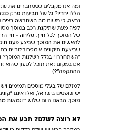
ומה אנו מקבלים כשמחברים את שני ה
הללו יחדיו? גל של תביעות סרק כנגד
נראה, כי משום מה השתרשה בציבור 
לפיה מעת שתיקנת רכב במוסך מסוי
של המוסך לכל חייך, סליחה - חיי ה
להאשים את המוסך שביצע פעם תיקון
שביצעת תיקונים אימפרוביזוריים ב
"השתחררו" בגלל רשלנות המוסך? וא
אם במקום זאת תוכל לטעון שהוא זה 
ההתקפה"?)
למזלם של בעלי מוסכים תמימים וישר
יש שופטים בישראל, ואלו אינם "קוני
מוסך. הבאנו היום שלוש דוגמאות מה
לא רוצה לשלם? תבע את המ