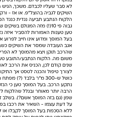
במקרה הראשון שילם הלקוח בשיקים
לא סבר שעליו לכבדם. משכך, הגיש 
השיקים לגביה בהוצל"פ. או אז - ורק 
הלקוח הנתבע תביעה נגדית כנגד המ
גבוה פי 10(!) מזה המגולם בשיקי
טען טענות האמורות להסביר איזה נז
בעל המוסך ומדוע אינו חייב לפרוע א
אגב העובדה שמסר את השיקים כשבו
שהרכב תוקן ויצא מהמוסך לא הפריע
שנים קודם לכן, הכניס את הרכב לאו
לצורך טיפול והכנה לטסט אך התיקון
כושל ש-300 מ"ר בלבד (?) מפ
נתקע הרכב. בעל המוסך טען כי הנזק
הרבה יותר מאוחר ובגלל שהלקוח ל
שמן (גם בזה המוסך אשם?). בשלב זה
על דעת עצמו - השאיר את רכבו בפ
ללא הסכמת בעל המוסך לקבלו או ל