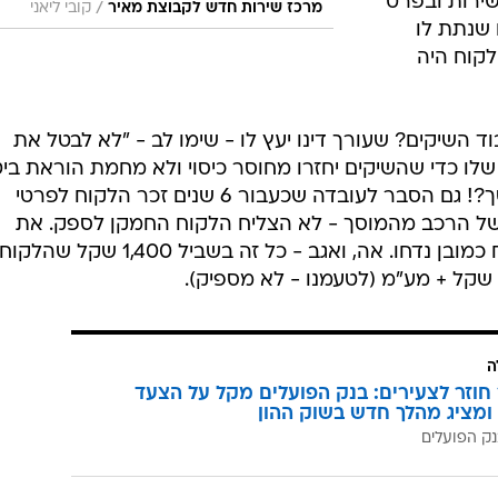
שירות ובפרט
/
מרכז שירות חדש לקבוצת מאיר
קובי ליאני
שנתת לו
קוח היה
וד השיקים? שעורך דינו יעץ לו - שימו לב - "לא לבטל את
לו כדי שהשיקים יחזרו מחוסר כיסוי ולא מחמת הוראת ביט
וכל המאמץ הזה כדי לא לשלם למוסך?! גם הסבר לעובדה שכעבור 6 שנים זכר הלקוח לפרטי
 של הרכב מהמוסך - לא הצליח הלקוח החמקן לספק. את
התוצאה אתם יודעים - טענות הלקוח כמובן נדחו. אה, ואגב - כל זה בשביל 00
ה
וזר לצעירים: בנק הפועלים מקל על הצעד
ומציג מהלך חדש בשוק ההון
ק הפועלים