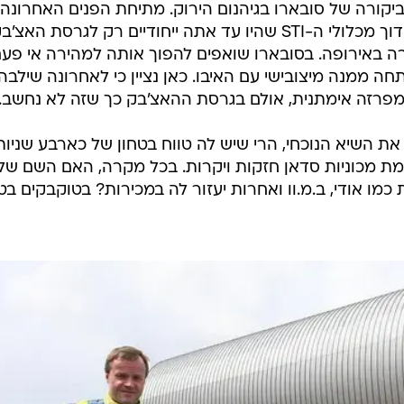
יקורה של סובארו בגיהנום הירוק. מתיחת הפנים האחרונה
לאימפרזה שתושק בקרוב, כוללת שידוך מכלולי ה-STI שהיו עד אתה ייחודיים רק לגרסת האצ'
 באירופה. בסובארו שואפים להפוך אותה למהירה אי פע
ה ממנה מיצובישי עם האיבו. כאן נציין כי לאחרונה שילבה
ימפרזה אימתנית, אולם בגרסת ההאצ'בק כך שזה לא נחשב.
 השיא הנוכחי, הרי שיש לה טווח בטחון של כארבע שניות
ת מכוניות סדאן חזקות ויקרות. בכל מקרה, האם השם של
ו אודי, ב.מ.וו ואחרות יעזור לה במכירות? בטוקבקים בט