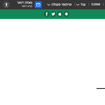
וואלה דואר
אופנה
עוד
שיתופי פעולה
קרא דואר
טגוריות
צרנים