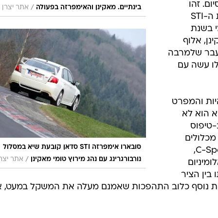
 הסיום. זהו
/
בינתיים. מאקינן והאימפרזה בפעולה
אתר יצרן
שיפור של יותר מארבע שניות לעומת ה-STI
י בשנת
ינן, אלוף
פעמים בעבר שלמרבה
לו עשה עם
יות והמפרט
א הוא לא
היא אב-טיפוס
מכלולים
סובארו אימפרזה STI סדאן קובעת שיא במסלול
מגרסאות הקצה היפניות R205 ו-C-Spec,
/
נורבורגרינג עם נהג מירוץ טומי מאקינן
אתר יצר
ומיניום
בין הציר
חות נוסף כלוב התהפכות שאמנם מעלה את המשקל במעט, א