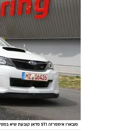
סובארו אימפרזה STI סדאן קובעת שיא במסלול נורבורגרינג עם נהג מירוץ טומי מאקינן