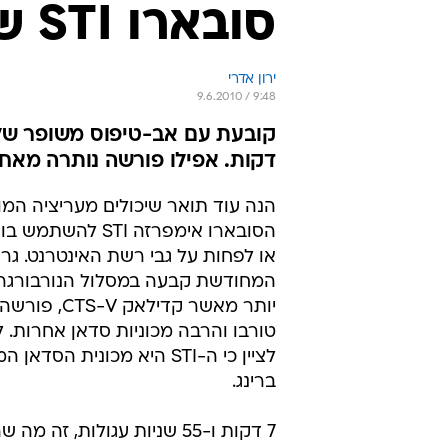
סובארו STI שוברת את נורבורגרינג
ירון אדרי
9.6.2010 / 9:48
דקות. אפילו פורשה נותרה מאחו
הנה עוד תואר שיכולים מעריציה המ
הסובארו אימפרזה STI להש
או לפחות על גבי רשת האינטרנט. ג
המחודשת קבעה במסלול הנורבורגרינ
יותר מאשר קדילאק V
טורבו והרבה מכוניות סדאן אחרות. ל
לציין כי ה-STI היא מכונית הסד
ברינג.
7 דקות ו-55 שניות עגולות, זה 