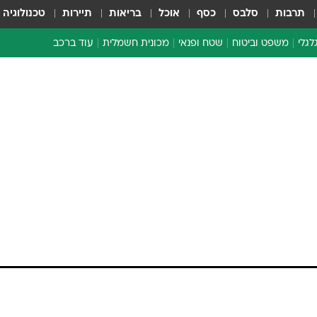
תרבות
סלבס
כסף
אוכל
בריאות
תיירות
טכנולוגיה
לגלי
משפט וביטוח
שטח ופנאי
מכונית חשמלית
עוד ברכב
ת דו-גלגלי
ביטוח רכב
י דו-גלגלי
אביזרים לרכב
ים ארוכי טווח דו-גלגלי
מכוניות חדשות
ק
מבצעים חמים
י
מבחנים ארוכי טווח
מבשלים מהשטח
אופניים
משומשות
אספנות
ספורט מוטורי
צרכנות
טכנולוגיה