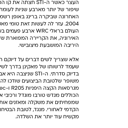
העצר כאשר ה-STI חצתה את קו
האחרונה שביקרה ברינג באופן רשמ
2004. עזר לה לעשות זאת טומי מאק
העולם בראלי WRC ארבע 
האירוניה, את הקריירה המפוארת ש
היריבה המושבעת מיצובישי.
אלא שצריך לשים דברים על דיוקם ה
שעמד לרשותו של מאקינן בדרך לשי
בדיוק סדרתי. ה-STI שניצבה 
משופר שלטובת הביצועים שודכו לה 
הכוללים מגדש טורבו מוגדל ורכיבי אל
שמפחיתים את משקלה ומאזנים אותו 
הקדמי לאחורי. מנגד, לטובת הבטי
מקשיח עוד יותר את השלדה.