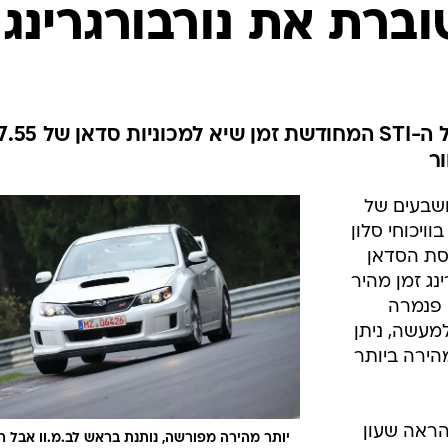
בטיחות
סדנאות ושיפורים
דעות
כל הכתבות
ארכיון מדורים
ס
קובעת עם אב-טיפוס משופר של ה-STI המחודשת זמן שיא למכוניות סדאן של
ר
כתבו לנו
פ
אביזרים לרכב
ה
ושבעים של
ט
תמש בו בוויכוחי סלון
רסת הסדאן
ג זמן מהיר
CTS-, פורשה פנמרה
מעשה, ניתן
אן המהירה ביותר
מה שהראה שעון
יותר מהירה מפורשה, נותנת בראש לב.מ.וו אבל ר