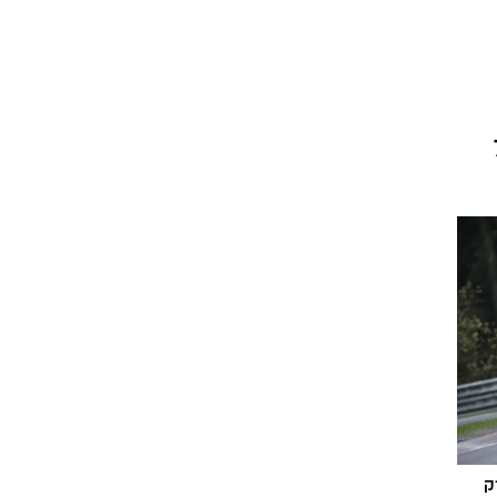
וגרים שנה
 7.55
וטו רצח
עברת בעלות
וטאלוס
ק