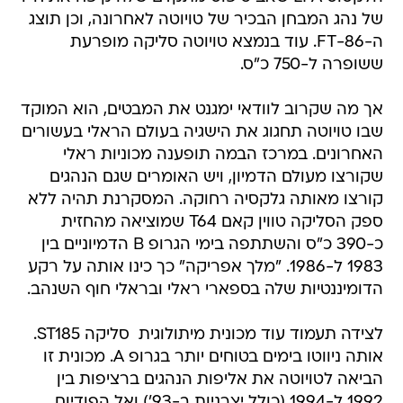
של נהג המבחן הבכיר של טויוטה לאחרונה, וכן תוצג
ה-FT-86. עוד בנמצא טויוטה סליקה מופרעת
ששופרה ל-750 כ"ס.
אך מה שקרוב לוודאי ימגנט את המבטים, הוא המוקד
שבו טויוטה תחגוג את הישגיה בעולם הראלי בעשורים
האחרונים. במרכז הבמה תופענה מכוניות ראלי
שקורצו מעולם הדמיון, ויש האומרים שגם הנהגים
קורצו מאותה גלקסיה רחוקה. המסקרנת תהיה ללא
ספק הסליקה טווין קאם T64 שמוציאה מהחזית
כ-390 כ"ס והשתתפה בימי הגרופ B הדמיוניים בין
1983 ל-1986. "מלך אפריקה" כך כינו אותה על רקע
הדומיננטיות שלה בספארי ראלי ובראלי חוף השנהב.
לצידה תעמוד עוד מכונית מיתולוגית  סליקה ST185.
אותה ניווטו בימים בטוחים יותר בגרופ A. מכונית זו
הביאה לטויוטה את אליפות הנהגים ברציפות בין
1992 ל-1994 (כולל יצרניות ב-93') ואל הפודיום