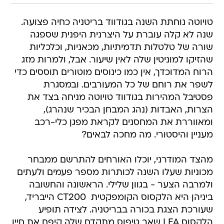
טויוטה נוחתת השנה בגודווד בריטניה כחיה פצועה.
שנה לא קלה עוברת על היצרנית היפנית שספגה
שורה של טלטלות תדמיתיות, מכאניות, וכלכליות
שהזיקו למוניטין שלה לאין שיעור. אבל, ולמרות מזג
הרוח המדוכדך, אין כמו כינוסים מוטורים תוססים כדי
לשפר את רוחם של כל המעורבים. ובמסגרת
פסטיבל המהירות בגודווד טויוטה מניחה בצד את
הצרות, האבדות (נהג המבחן הבכיר שנהרג),
ומאווררת את המחסנים לקראת מפגן כלי-רכב
מעניין והיסטורי. מה מחכה לבאים?
מהצד המודרני, יוכלו האורחים להתרשם ממבחר
מכוניות שעלו השנה לכותרות מספר פעמים ולעתים
ולמרבה הצער - בגוון שלילי. הראשונה והחשובה
ביניהן היא הלקסוס הקומפקטית  CT200 הייבריד,
שעורכת הצגת בכורה בבריטניה. לצידה תופיע
הלקסוס LFA שאב טיפוס מתקדם שלה קיפח את חייו