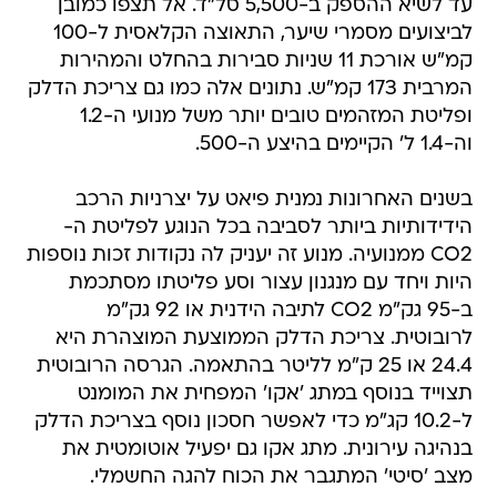
עד לשיא ההספק ב-5,500 סל"ד. אל תצפו כמובן
לביצועים מסמרי שיער, התאוצה הקלאסית ל-100
קמ"ש אורכת 11 שניות סבירות בהחלט והמהירות
המרבית 173 קמ"ש. נתונים אלה כמו גם צריכת הדלק
ופליטת המזהמים טובים יותר משל מנועי ה-1.2
וה-1.4 ל' הקיימים בהיצע ה-500.
בשנים האחרונות נמנית פיאט על יצרניות הרכב
הידידותיות ביותר לסביבה בכל הנוגע לפליטת ה-
CO2 ממנועיה. מנוע זה יעניק לה נקודות זכות נוספות
היות ויחד עם מנגנון עצור וסע פליטתו מסתכמת
ב-95 גק"מ CO2 לתיבה הידנית או 92 גק"מ
לרובוטית. צריכת הדלק הממוצעת המוצהרת היא
24.4 או 25 ק"מ לליטר בהתאמה. הגרסה הרובוטית
תצוייד בנוסף במתג 'אקו' המפחית את המומנט
ל-10.2 קג"מ כדי לאפשר חסכון נוסף בצריכת הדלק
בנהיגה עירונית. מתג אקו גם יפעיל אוטומטית את
מצב 'סיטי' המתגבר את הכוח להגה החשמלי.