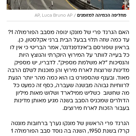
/
מחליפה הכמיהה למזומנים
AP, Luca Bruno AP
האם הגרנד פרי של מונקו ינופה מסבב הפורמולה 1?
עד כמה שזה תלוי בבעל הבית ברני אקלסטון, כן.
בראיון שפורסם ב'אינדפנדנט', אמר הבריטי כי אין לו
כל בעייה לוותר על המירוץ היוקרתי והנוצץ היות
והנסיכות "לא משלמת מספיק". לדבריו, יש מספיק
מדינות שרוצות לארח מירוץ והן מוכנות לשלם הרבה
מאוד. ובענף שהספורט בו הוא כמה מהר יותר הגעת
לרווחיות גבוהה מבשנה שעברה, כסף זה כמעט כל
מה שחשוב  כשליש ממילארד ושלוש מאות מיליון
הדולרים שמכניס הסבב בשנה מגיע מאותן מדינות
בעבור הזכות לארח מירוצים.
הגרנד פרי הראשון של מונקו נערך ברחובות מונטה
קרלו בשנת 1950, השנה בה נוסד סבב הפורמולה 1