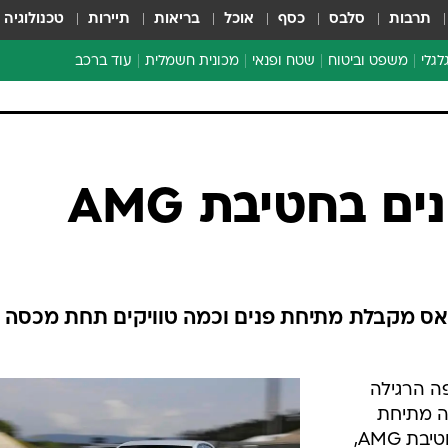
תרבות
סלבס
כסף
אוכל
בריאות
תיירות
טכנולוגיה
לגלי
משפט וביטוח
שטח ופנאי
מכונית חשמלית
עוד ברכב
ת דו-גלגלי
ביטוח רכב
י דו-גלגלי
אביזרים לרכב
ים ארוכי טווח דו-גלגלי
מכוניות חדשות
ק
מבצעים חמים
י
מבחנים ארוכי טווח
מבשלים מהשטח
אופניים
משומשות
אספנות
ספורט מוטורי
צרכנות
ם בחטיבת AMG
טכנולוגיה