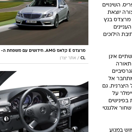
בטיחות
סדנאות ושיפורים
דעות
ת הביצועים לסדרת E קלאס מקבלת מתיחת פנים וכמה טוויקים תחת מכסה
כל הכתבות
ארכיון מדורים
ס
ה הרגילה
כתבו לנו
פ
ה מתיחת
אביזרים לרכב
ה
פנים מתוזמנת ל-CL63 ול-CL65 מחטיבת AMG,
ט
. השינויים
ורה יוצאת
 מרצדס בנץ
CL63, בראש העניינים
 החדש בנפח 5.5 ל' ותיבת הילוכים
מרצדס E קלאס AMG. חידושים עם משפחת ה-
תיים אינן
/
CL
אתר יצרן
 תאורה