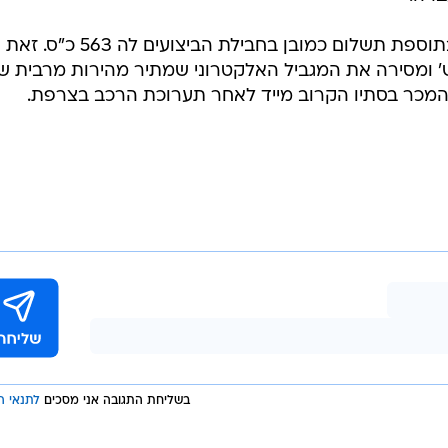
ידה
המשותפת של חטיבת AMG בנפח 6.2 ל' במנוע
ל מגדשים בנפח של 5.5 ל' שמונה
מנוע מחוזק ב
שגרסת ה-
/
טורבו כפול
אתר יצרן
ם השנה. ההספק
המרבי עומד על 536 כ"ס ב-5,500 סל"ד ו-81.5
קג"מ מתקבלים כבר ב-2,000 סל"ד; אל 100 קמ"ש מאיצה ה-CL63 בתוך 4.4 שני
ברה.
מי שחפץ ביותר מכך, יכול להצטייד בתוספת תשלום כמובן בחבילת הביצועים לה 563 כ"ס. זאת
חת את המיאוץ הקלאסי ל-4.3 ש' ומסירה את המגביל האלקטרוני שמתיר מהירות מרבית 