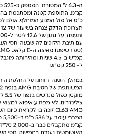
רחבים יותר בחזית, פגושים נמוכים וא
לעומת הדור הקודם ומכסה מנוע ש
גריל רחב במרכזו הכוכב המוכסף של 
תא הנוסעים מתרענן ושם מספרת די
איכות דיפונים גבוהה יותר והתמקדות
בחלל הפנימי כצבעים מודגשים בגוון 
או כחלחל קרחוני.
בשלב זה, גרסת ה-CL65,
כ"ס אל מול המנוע המוחלף. אולם למ
תצ
עם תיבת הילוכים לה שבעה יחסי הע
קמ"ש ב-4.5 שניות ומהירותה מ
ל- 250 קמ"ש.