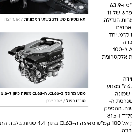
גרסיביים
מתחבר אל
היצרנית. גם
ימלר על
 בפינישים
שחור אלגנטי
 תעשה שימוש במנוע
ה-6.3 ל' המסורתי המספק כ-525 כ"ס ו-63.9
קג"מ. התוספת קטנה ומסתכמת בהפרש של 11
/
תא נוסעים משודרג בשתי המכוניות
אתר יצרן
רות הגדילה,
רוכת הדלק צנחה בשיעור של 12 אחוזים
ותעמוד על נתון של 12.6 ליטר ל-100 ק"מ. יחד
ברה
(ספידשיפט) מאיצה ה-E קלאס AMG ל-100
וגבלת אלקטרונית