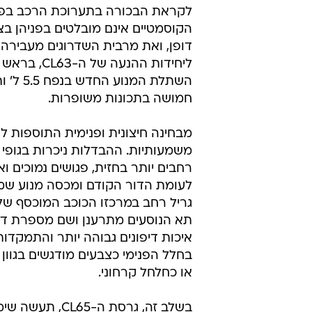
ניר בן-טובים
26.7.2010 / 13:35
מהדור
המנוע לגרסאות ה-CL63 ו-65
כתכנית השלמה לעדכוני סדרת הקופ
שהושקו בחודש שעבר, דיימלר חשפ
לקראת הבכורה בתערוכת הרכב בפריס
הקוסמטיים אינם מובלטים בפניהן בצ
דופן, ואת מרבית השדרוגים מעבירה
ליחידות ההנעה של ה-
השתלת המנוע
חמושה בתכונות משופרות.
מבחינה חיצונית ופנימית התוספות לש
משמעותיות. ההבדלות ניכרות בגופי