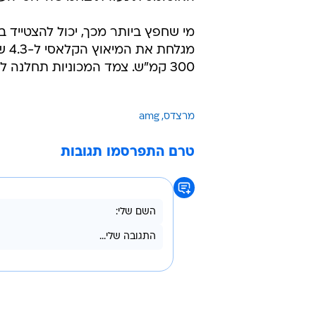
במהלך השנה דיווחנו על החלפת היח
מוקטן כפו
צילינדרים. לא מפתיע איפוא למצוא 
CL63 AMG זוכה בו לקראת סיו
האוטומטית נעזרת בחמישה יחסי הע
מגל
300 קמ"ש. צמד המכוניות תחלנה להמכר בסתיו הקרוב מייד לאחר תערוכת הרכב בצרפת.
מרצדס
amg
טרם התפרסמו תגובות