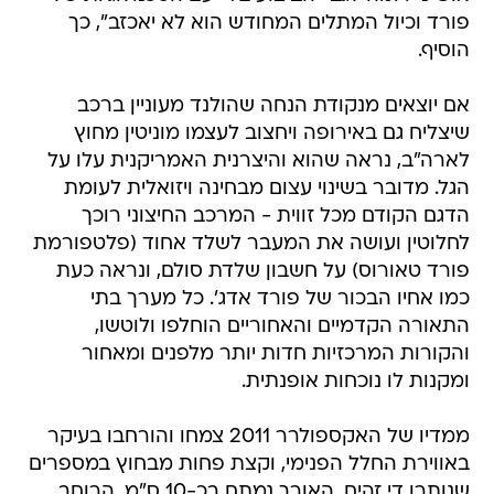
פורד וכיול המתלים המחודש הוא לא יאכזב", כך
הוסיף.
אם יוצאים מנקודת הנחה שהולנד מעוניין ברכב
שיצליח גם באירופה ויחצוב לעצמו מוניטין מחוץ
לארה"ב, נראה שהוא והיצרנית האמריקנית עלו על
הגל. מדובר בשינוי עצום מבחינה ויזואלית לעומת
הדגם הקודם מכל זווית - המרכב החיצוני רוכך
לחלוטין ועושה את המעבר לשלד אחוד (פלטפורמת
פורד טאורוס) על חשבון שלדת סולם, ונראה כעת
כמו אחיו הבכור של פורד אדג'. כל מערך בתי
התאורה הקדמיים והאחוריים הוחלפו ולוטשו,
והקורות המרכזיות חדות יותר מלפנים ומאחור
ומקנות לו נוכחות אופנתית.
ממדיו של האקספולרר 2011 צמחו והורחבו בעיקר
באווירת החלל הפנימי, וקצת פחות מבחוץ במספרים
שנותרו די זהים. האורך נמתח בכ-10 ס"מ, הרוחב