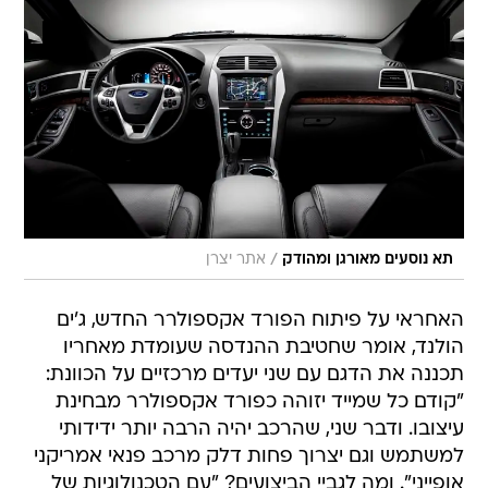
/
תא נוסעים מאורגן ומהודק
אתר יצרן
האחראי על פיתוח הפורד אקספולרר החדש, ג'ים
הולנד, אומר שחטיבת ההנדסה שעומדת מאחריו
תכננה את הדגם עם שני יעדים מרכזיים על הכוונת:
"קודם כל שמייד יזוהה כפורד אקספולרר מבחינת
עיצובו. ודבר שני, שהרכב יהיה הרבה יותר ידידותי
למשתמש וגם יצרוך פחות דלק מרכב פנאי אמריקני
אופייני". ומה לגביי הביצועים? "עם הטכנולוגיות של