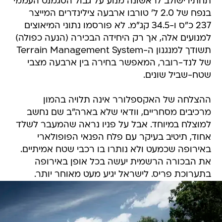
תחתיו ישולב לראשונה מנוע על גבול הסגמנט העממי
בנפח של 2.0 ל' טורבו ארבעה צילינדרים המייצר
237 כ"ס ו-34.5 קג"מ. לא פורסמו נתוני המיאוצים
למנועים אלה, אך רק היחידה הבכירה (הנעה כפולה)
תשודך למנגנון ה-Terrain Management System
של לנד-רובר, המאפשר בחירה בין ארבעה מצבי
שטח-שביל שונים.
ההצלחה של האקספלורר אינה תלויה בהמון
מרכיבים מסחריים, וודאי שלא בארה"ב שם נחשב
למוצלח במיוחד. אבל על פניו נראה שהמעבר לשלד
אחוד, תיטיב בעיקר עם פלח הפנאי הפופולארי
באירופה שכמעט ולא נותרו בו רכבי שטח אמיתיים.
את הבכורה הרשמית יעשה בכל אופן באירופה
בתערוכת פריס. לישראל יגיע מעט מאוחר יותר.