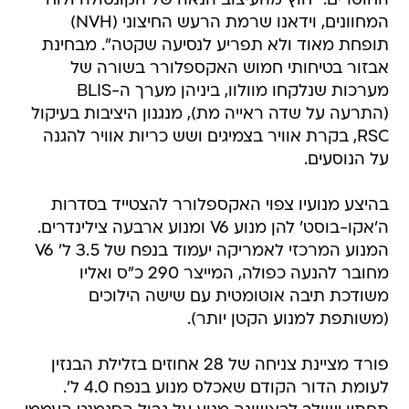
החוסרים. "חוץ מהעיצוב הנאה של הקונסולה ולוח
המחוונים, וידאנו שרמת הרעש החיצוני (NVH)
תופחת מאוד ולא תפריע לנסיעה שקטה". מבחינת
אבזור בטיחותי חמוש האקספלורר בשורה של
מערכות שנלקחו מוולוו, ביניהן מערך ה-BLIS
(התרעה על שדה ראייה מת), מנגנון היציבות בעיקול
RSC, בקרת אוויר בצמיגים ושש כריות אוויר להגנה
על הנוסעים.
בהיצע מנועיו צפוי האקספלורר להצטייד בסדרות
ה'אקו-בוסט' להן מנוע V6 ומנוע ארבעה צילינדרים.
המנוע המרכזי לאמריקה יעמוד בנפח של 3.5 ל' V6
מחובר להנעה כפולה, המייצר 290 כ"ס ואליו
משודכת תיבה אוטומטית עם שישה הילוכים
(משותפת למנוע הקטן יותר).
פורד מציינת צניחה של 28 אחוזים בזלילת הבנזין
לעומת הדור הקודם שאכלס מנוע בנפח 4.0 ל'.