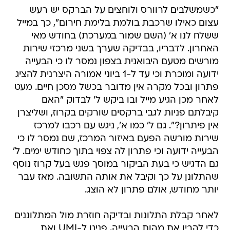
"כשמשלבים לרוורס ולוחצים על הברקס יש רעש
עצום כאילו שרכבת בולמת בלימת חירום", כך במייל
ששלח לנו א' (השם שמור במערכת) בחודש מאי
האחרון. לדבריו, בבדיקה שערך בשני מרכזי שירות
מורשים מטעם היבואנית בצפון נמסר לו כי הבעייה
ידועה ומוכרת וכי עד ל-1 ביוני אמורה היצרנית להציג
פתרון ובכל מקרה אין מדובר בכשל מסכן חיים. מעט
לאחר מכן הגיע מייל ובו ביקש ל' לבדוק "האם
קיבלתם פניות לגבי ברקסים שורקים בקרוז, ושליצרן
אין פיתרון?". גם ל' כמו א', ניגש עם רכבו למרכז
שירות מורשה הפעם באיזור המרכז, שם נמסר לו כי
הבעייה ידועה וכי פתרון לה צפוי בתוך כחודש ימים. ל'
גם הדגיש כי בעת הביקור במוסך פגש בעל קרוז נוסף
שהתלונן על כך וקיבל את אותה התשובה. מאז עבר
יותר מחודש, אולם פתרון לא הוצג.
לאחר קבלת התלונות ובדיקה חוזרת מול המתלוננים
כדי להבין את מהות הבעייה, פנינו ל-UMI ואת